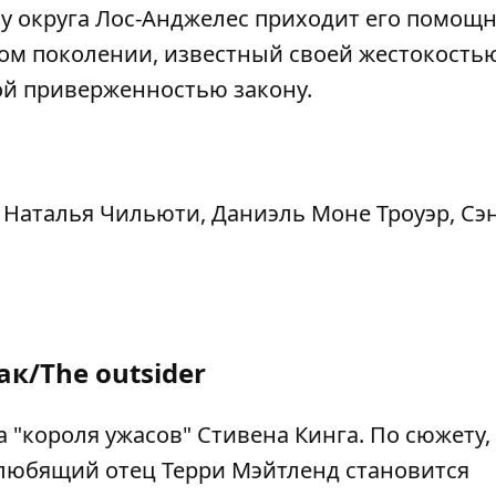
у округа Лос-Анджелес приходит его помощ
том поколении, известный своей жестокость
й приверженностью закону.
 Наталья Чильюти, Даниэль Моне Троуэр, Сэ
к/The outsider
"короля ужасов" Стивена Кинга. По сюжету,
любящий отец Терри Мэйтленд становится