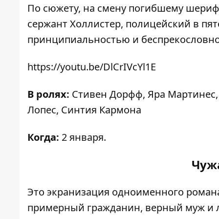
По сюжету, на смену погибшему шериф
сержант Холлистер, полицейский в пя
принципиальностью и беспрекословно
https://youtu.be/DlCrIVcYl1E
В ролях:
Стивен Дорфф, Яра Мартинес,
Лопес, Синтия Кармона
Когда:
2 января.
Чужа
Это экранизация одноименного романа 
примерный гражданин, верный муж и 