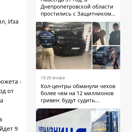
Днепропетровской области
простились с Защитником
Александром Репиным
л, Иза
19:20 вчера
южета -
Кол-центры обманули чехов
од от
более чем на 12 миллионов
га
гривен: будут судить
днепрянина,
организовавшего
а
транснациональную
йдет 9
преступную организацию