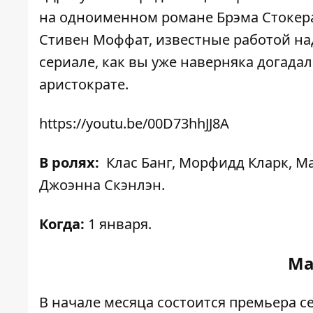
на одноименном романе Брэма Стокера
Стивен Моффат, известные работой над
сериале, как вы уже наверняка догада
аристократе.
https://youtu.be/00D73hhJJ8A
В ролях:
Клас Банг, Морфидд Кларк, Ма
Джоэнна Скэнлэн.
Когда:
1 января.
Ма
В начале месяца состоится премьера с