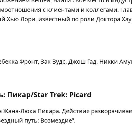
ложением вещей, найти свое место в индус
имоотношения с клиентами и коллегами. Гла
й Хью Лори, известный по роли Доктора Хау
бекка Фронт, Зак Вудс, Джош Гад, Никки Аму
: Пикар/Star Trek: Picard
а Жана-Люка Пикара. Действие разворачивае
вездный путь: Возмездие”.