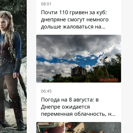
08:01
Почти 110 гривен за куб:
днепряне смогут немного
дольше жаловаться на
запланированные тарифы
на воду на 2027 год
06:45
Погода на 8 августа: в
Днепре ожидается
переменная облачность, но
может пойти дождь