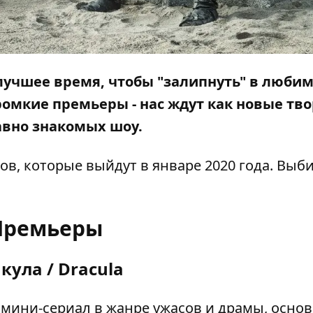
лучшее время, чтобы "залипнуть" в люби
громкие премьеры - нас ждут как новые тв
авно знакомых шоу.
ов, которые выйдут в январе 2020 года. Выб
Премьеры
кула / Dracula
мини-сериал в жанре ужасов и драмы, осно