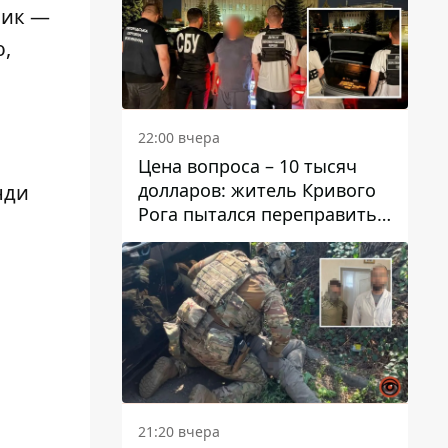
ник —
ю,
22:00 вчера
Цена вопроса – 10 тысяч
долларов: житель Кривого
нди
Рога пытался переправить
мужчину в Словакию
21:20 вчера