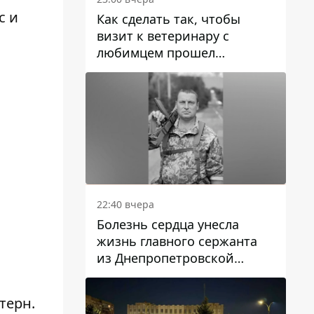
с и
Как сделать так, чтобы
визит к ветеринару с
любимцем прошел
спокойно: простые советы
22:40 вчера
Болезнь сердца унесла
жизнь главного сержанта
из Днепропетровской
области Юрия Свистуна
терн.