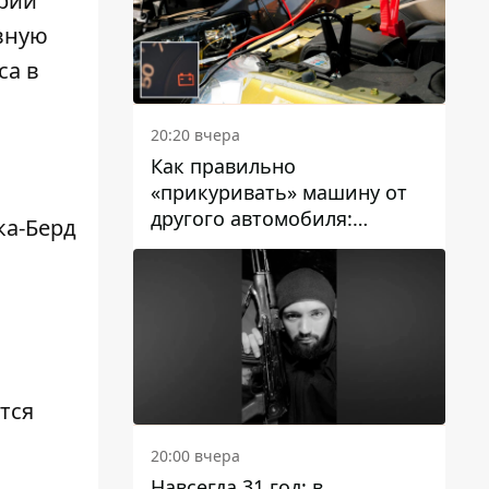
трии
вную
са в
20:20 вчера
Как правильно
«прикуривать» машину от
другого автомобиля:
ка-Берд
инструкция для водителей
тся
20:00 вчера
Навсегда 31 год: в