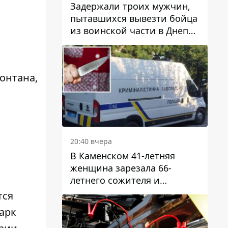
Задержали троих мужчин,
пытавшихся вывезти бойца
из воинской части в Днепр
за 7 тысяч долларов: среди
них был врач
онтана,
20:40 вчера
В Каменском 41-летняя
женщина зарезала 66-
летнего сожителя и
пыталась обмануть
тся
полицейских
арк