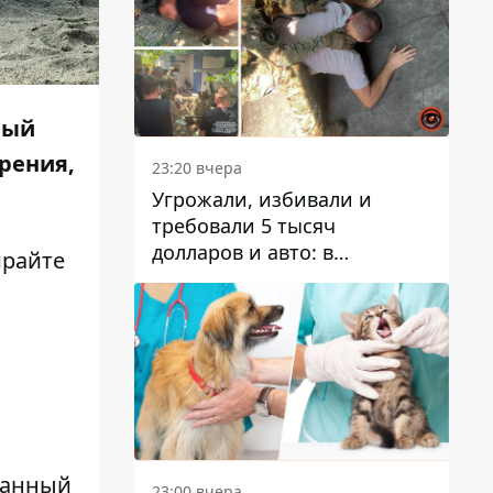
мый
орения,
23:20 вчера
Угрожали, избивали и
требовали 5 тысяч
долларов и авто: в
ирайте
Павлограде задержали двух
мужчин
ванный
23:00 вчера