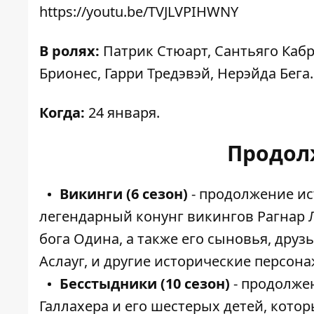
https://youtu.be/TVJLVPIHWNY
В ролях:
Патрик Стюарт, Сантьяго Кабр
Брионес, Гарри Тредэвэй, Нерэйда Бега.
Когда:
24 января.
Продол
Викинги (6 сезон)
- продолжение ис
легендарный конунг викингов Рагнар Л
бога Одина, а также его сыновья, друзь
Аслауг, и другие исторические персон
Бесстыдники (10 сезон)
- продолжен
Галлахера и его шестерых детей, кото