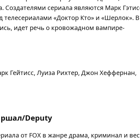
. Создателями сериала являются Марк Гэтис
 телесериалами «Доктор Кто» и «Шерлок». В
лись, идет речь о кровожадном вампире-
рк Гейтисс, Луиза Рихтер, Джон Хеффернан,
ршал/Deputy
ериала от FOX в жанре драма, криминал и вес