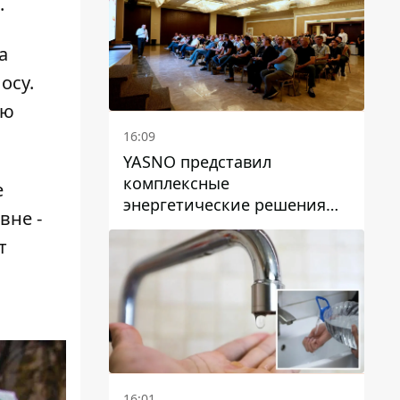
.
а
осу.
лю
16:09
YASNO представил
комплексные
е
энергетические решения
вне -
для бизнеса в Днепре
т
16:01