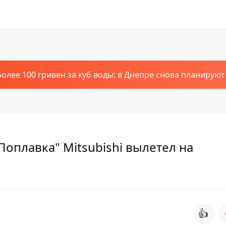
Более 100 гривен за куб воды: в Днепре снова планирую
Поплавка" Mitsubishi вылетел на
👍