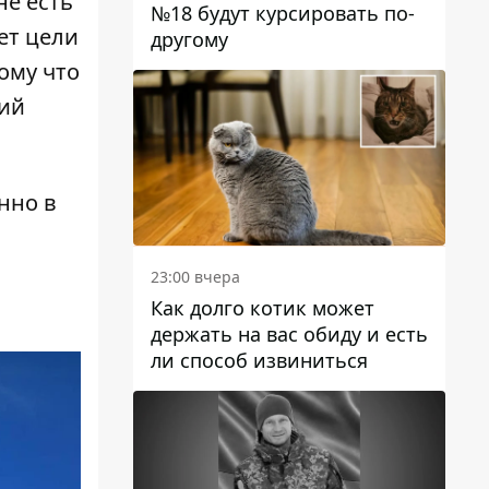
не есть
№18 будут курсировать по-
ет цели
другому
ому что
дий
нно в
23:00 вчера
Как долго котик может
держать на вас обиду и есть
ли способ извиниться