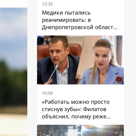
12:35
Медики пытались
реанимировать: в
Днепропетровской области
двухлетний мальчик утонул
в бассейне
10:50
«Работать можно просто
стиснув зубы»: Филатов
объяснил, почему реже
пишет в соцсетях и
раскритиковал медийность