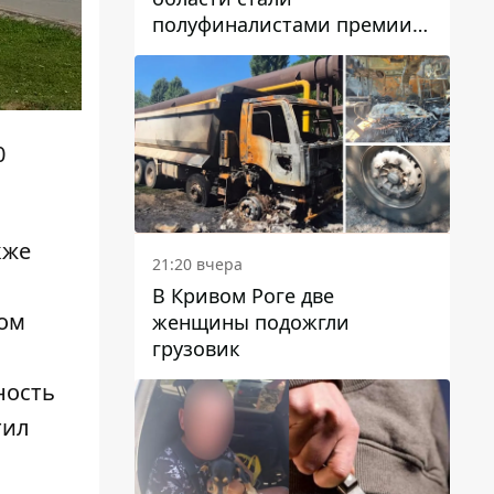
полуфиналистами премии
Global Teacher Prize Ukraine
2026
0
кже
21:20 вчера
В Кривом Роге две
гом
женщины подожгли
грузовик
ность
тил