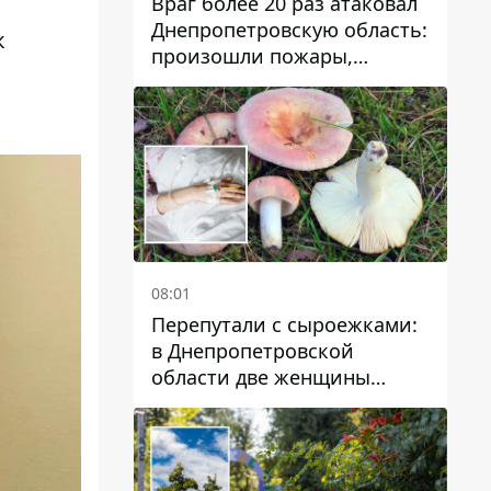
Враг более 20 раз атаковал
Днепропетровскую область:
к
произошли пожары,
повреждены дома,
инфраструктура и авто
08:01
Перепутали с сыроежками:
в Днепропетровской
области две женщины
отравились грибами