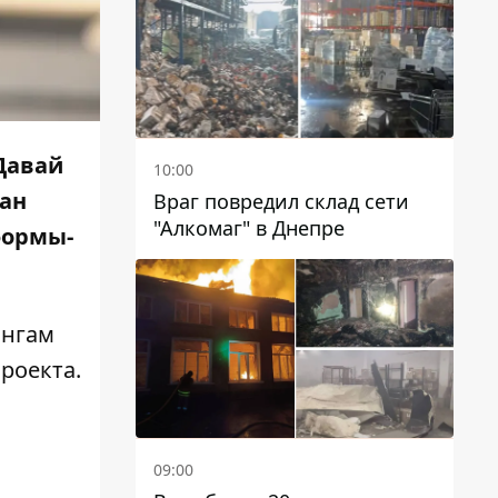
чиновников
Давай
10:00
ван
Враг повредил склад сети
"Алкомаг" в Днепре
формы-
ингам
роекта.
09:00