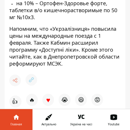
на 10% – Ортофен-Здоровье форте,
таблетки в/о кишечнорастворимые по 50
мг №10х3.
Напомним, что
«Укрзалізниця»
повысила
цены на международные поезда
с 1
февраля. Также
Кабмин расширил
программу «Доступні ліки».
Кроме этого
читайте,
как в Днепропетровской области
реформируют МСЭК.
♥
🔥
😭
😆
😡
👍
Главная
Актуально
Україна на часі
Youtube
ЛЕЧЕНИЕ
МЕДИЦИНА
ЦЕНЫ
ЗДОРОВЬЕ