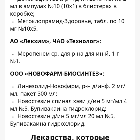
мл в ампулах №10 (10х1) в блистерах в
коробке;
Метоклопрамид-Здоровье, табл. по 10
мг №10х5.
АО «Лекхим», ЧАО «Технолог»:
Меропенем ср. для р-на для ин-й, 1 г
№1.
ООО «НОВОФАРМ-БИОСИНТЕЗ»:
Линезолид-Новофарм, р-н д/инф. 2 мг/
мл, пакет 300 мл;
Новостезин спинал хэви д/ин 5 мг/мл 4
мл №5, Бупивакаина гидрохлорид;
Новостезин д/ин 5 мг/мл 20 мл №5,
Бупивакаина гидрохлорид.
Лекарства, которые