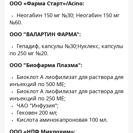
ООО «Фарма Старт»/Acino:
Неогабин 150 мг №30; Неогабин 150 мг
№60.
ООО "ВАЛАРТИН ФАРМА":
Гепадиф, капсулы №30;Нуклекс, капсулы
по 250 мг №20.
ООО "Биофарма Плазма":
Биоклот А лиофилизат для раствора для
инъекций по 500 МЕ;
Биоклот А лиофилизат для раствора для
инъекций по 250 МЕ;
ЧАО "Инфузия";
Гековен 200 мл;
Кислота аминокапроновая 100 мл.
ООО «НПФ Микрохим»: