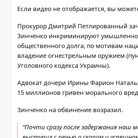
Если видео не отображается, вы может
Прокурор Дмитрий Петлированный зач
Зинченко инкриминируют умышленное 
общественного долга, по мотивам нац
владение огнестрельным оружием (пункты
Уголовного кодекса Украины).
Адвокат дочери Ирины Фарион Наталь
15 миллионов гривен морального вред
Зинченко на обвинение возразил.
“Почти сразу после задержания наш м
выступил с речью о скором и успешно