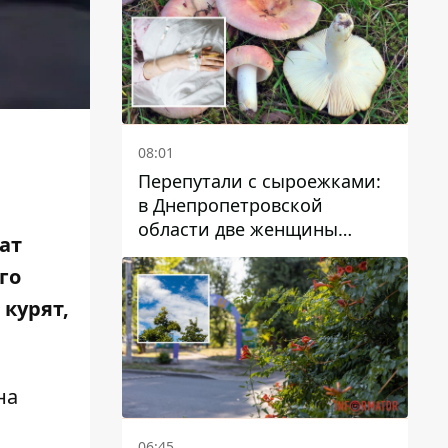
08:01
Перепутали с сыроежками:
в Днепропетровской
области две женщины
ат
отравились грибами
го
 курят,
на
06:45