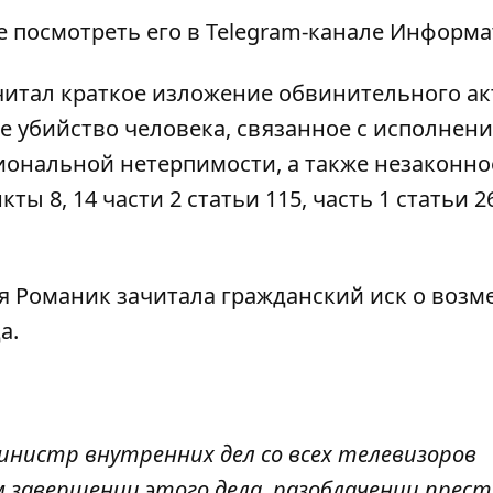
е посмотреть его
в Telegram-канале Информа
итал краткое изложение обвинительного ак
убийство человека, связанное с исполнен
иональной нетерпимости, а также незаконно
 8, 14 части 2 статьи 115, часть 1 статьи 2
я Романик зачитала гражданский иск о воз
а.
инистр внутренних дел со всех телевизоров
м завершении этого дела, разоблачении прест