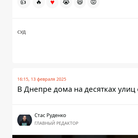
♥
👍
🔥
😭
😆
😡
СУД
16:15, 13 февраля 2025
В Днепре дома на десятках улиц 
Стаc Руденко
ГЛАВНЫЙ РЕДАКТОР