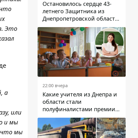
Остановилось сердце 43-
 что
летнего Защитника из
ых
Днепропетровской области
Евгения Зинченко
в. Это
казал
де
22:00 вчера
, а
Какие учителя из Днепра и
области стали
полуфиналистами премии
зу, или
Global Teacher Prize Ukraine
о и мы
2026
 что мы