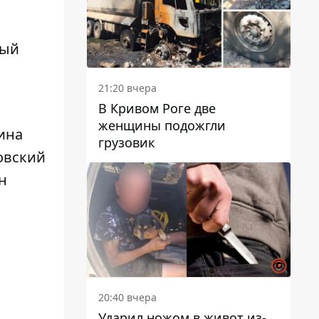
ный
21:20 вчера
В Кривом Роге две
женщины подожгли
ина
грузовик
овский
н
20:40 вчера
Ударил ножом в живот из-