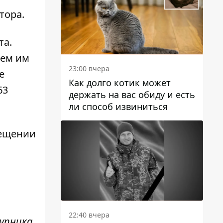
тора
.
та.
ием им
23:00 вчера
е
Как долго котик может
63
держать на вас обиду и есть
ли способ извиниться
мещении
22:40 вчера
упника.