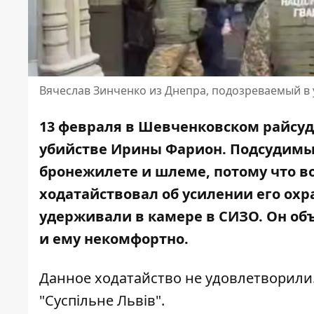
Вячеслав Зинченко из Днепра, подозреваемый в
13 февраля в Шевченковском райсуде
убийстве Ирины Фарион. Подсудимый
бронежилете и шлеме, потому что в
ходатайствовал об усилении его охр
удерживали в камере в СИЗО. Он объ
и ему некомфортно.
Данное ходатайство не удовлетворили
"Суспільне Львів"
.