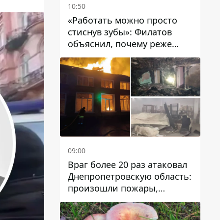
10:50
«Работать можно просто
стиснув зубы»: Филатов
объяснил, почему реже
пишет в соцсетях и
раскритиковал медийность
чиновников
09:00
Враг более 20 раз атаковал
Днепропетровскую область:
произошли пожары,
повреждены дома,
инфраструктура и авто