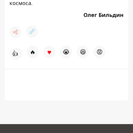
космоса.
Олег Бильдин
♥
🔥
😭
😆
😡
👍