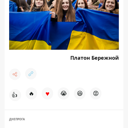
Платон Бережной
♥
🔥
😭
😆
😡
👍
ДНЕПРОГА