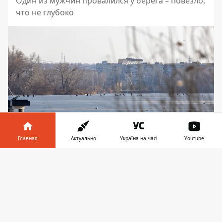
Один из мужчин провалился у берега – повезло,
что не глубоко
Главная
Актуально
Україна на часі
Youtube
Информатор в
Скачать
телефоне
👉
Несмотря на потепление, десятки людей вышли
на лед на Набережной Победы