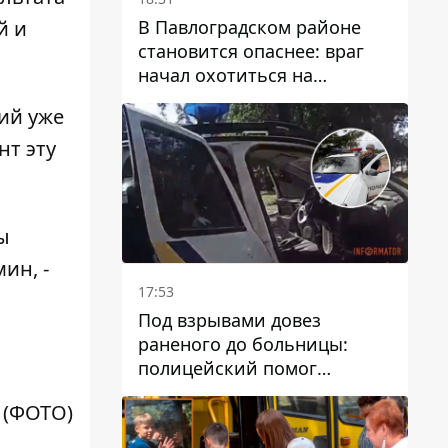
В Павлоградском районе
й и
становится опаснее: враг
начал охотиться на
гражданский и военный
ий уже
транспорт
нт эту
ы
ин, -
17:53
Под взрывами довез
раненого до больницы:
полицейский помог
пострадавшему после атаки
 (ФОТО)
на Каменский район