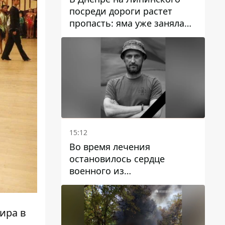
посреди дороги растет
пропасть: яма уже заняла
полосу движения
15:12
Во время лечения
остановилось сердце
военного из
Днепропетровской области
Ростислава Лупашко
ира в