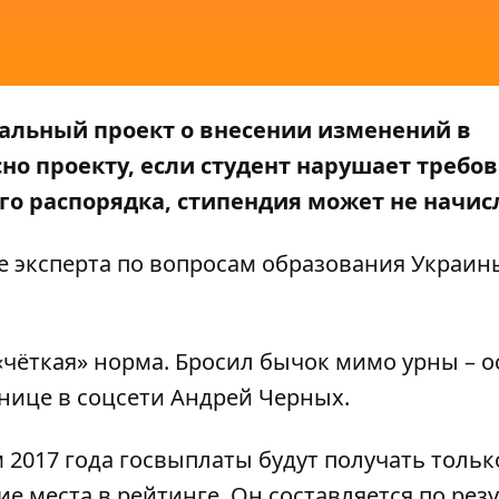
альный проект о внесении изменений в
но проекту, если студент нарушает требо
го распорядка, стипендия может не начис
е эксперта по вопросам образования Украин
«чёткая» норма. Бросил бычок мимо урны – о
анице в соцсети Андрей Черных.
м 2017 года
госвыплаты будут получать тольк
 места в рейтинге. Он составляется по рез