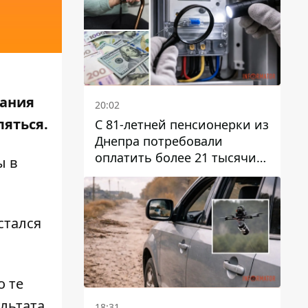
вания
20:02
ляться.
С 81-летней пенсионерки из
Днепра потребовали
оплатить более 21 тысячи
ы в
гривен за "вмешательство в
работу счетчика"
стался
о те
ультата
18:31