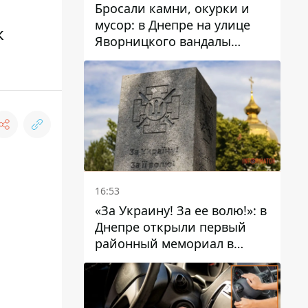
Бросали камни, окурки и
мусор: в Днепре на улице
к
Яворницкого вандалы
повредили питьевые
фонтаны
16:53
«За Украину! За ее волю!»: в
Днепре открыли первый
районный мемориал в
честь погибших
Защитников