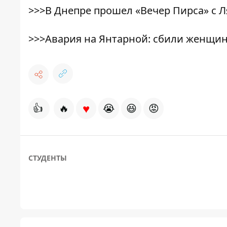
>>>
В Днепре прошел «Вечер Пирса» с Л
>>>
Авария на Янтарной: сбили женщин
♥
👍
🔥
😭
😆
😡
СТУДЕНТЫ