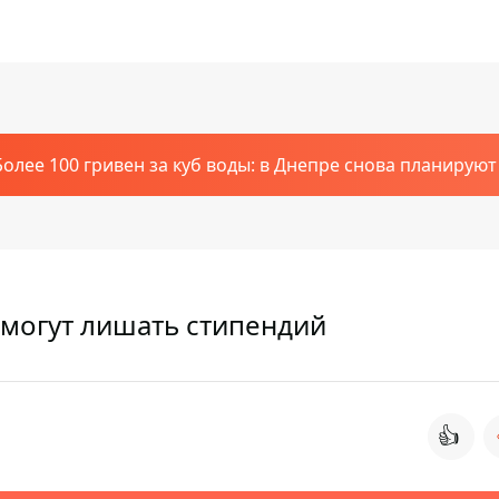
Более 100 гривен за куб воды: в Днепре снова планирую
в могут лишать стипендий
👍