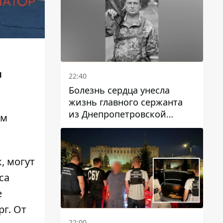
я
22:40
Болезнь сердца унесла
жизнь главного сержанта
из Днепропетровской
ом
области Юрия Свистуна
, могут
са
е
г. От
22:00