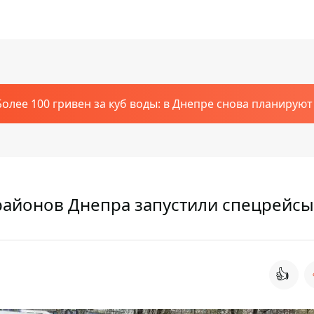
Более 100 гривен за куб воды: в Днепре снова планирую
районов Днепра запустили спецрейсы
👍