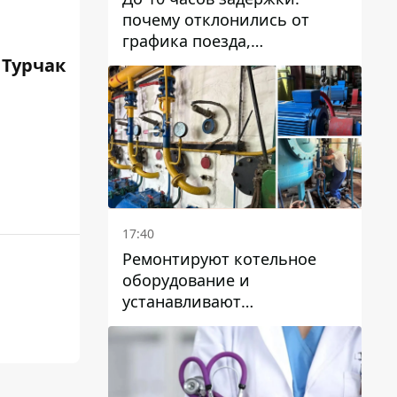
почему отклонились от
графика поезда,
курсирующие через Днепр
 Турчак
и область
17:40
Ремонтируют котельное
оборудование и
устанавливают
генераторные установки:
как в Днепре готовятся к
отопительному сезону