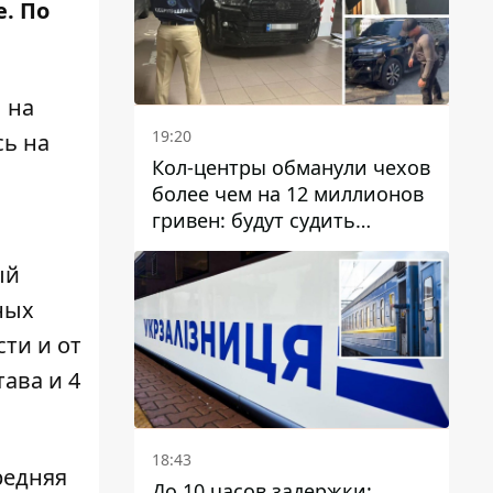
. По
 на
19:20
сь на
Кол-центры обманули чехов
более чем на 12 миллионов
гривен: будут судить
днепрянина,
организовавшего
ый
транснациональную
ных
преступную организацию
ти и от
ава и 4
18:43
редняя
До 10 часов задержки: