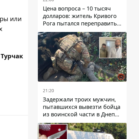
Цена вопроса – 10 тысяч
долларов: житель Кривого
уры или
Рога пытался переправить
х
мужчину в Словакию
 Турчак
21:20
Задержали троих мужчин,
пытавшихся вывезти бойца
из воинской части в Днепр
за 7 тысяч долларов: среди
них был врач