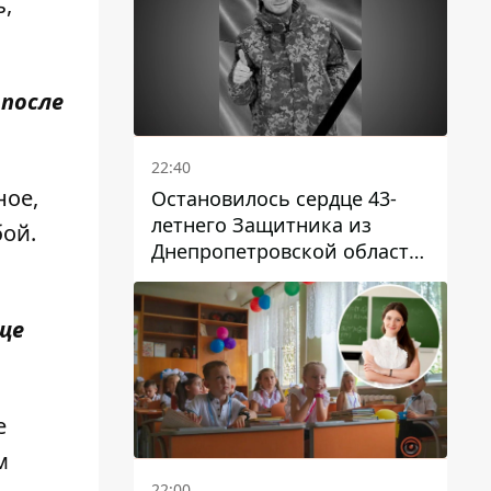
ь,
 после
22:40
ное,
Остановилось сердце 43-
летнего Защитника из
бой.
Днепропетровской области
Евгения Зинченко
еще
е
м
22:00