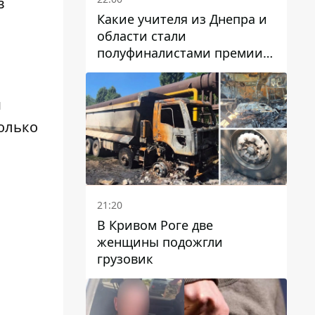
в
Какие учителя из Днепра и
области стали
полуфиналистами премии
Global Teacher Prize Ukraine
2026
м
только
ь
21:20
В Кривом Роге две
женщины подожгли
грузовик