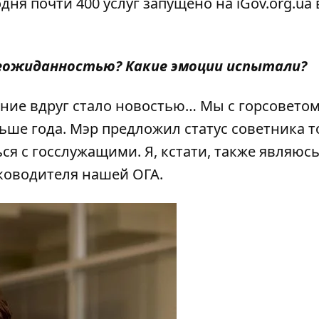
дня почти 400 услуг запущено на iGov.org.ua 
 неожиданностью? Какие эмоции испытали?
щение вдруг стало новостью… Мы с горсовето
льше года. Мэр предложил статус советника 
ся с госслужащими. Я, кстати, также являюс
ководителя нашей ОГА.