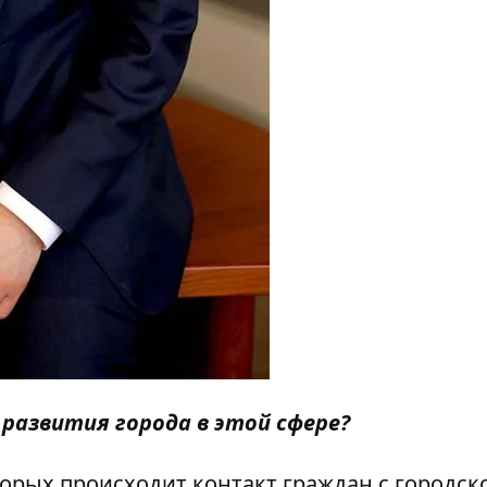
 развития города в этой сфере?
торых происходит контакт граждан с городск