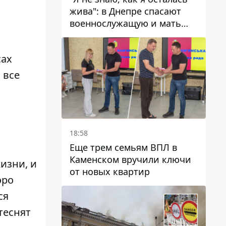
жива": в Днепре спасают
военнослужащую и мать
четверых детей, которую
ранил КАБ
сах
 все
18:58
Еще трем семьям ВПЛ в
Каменском вручили ключи
жизни, и
от новых квартир
оро
ся
теснят