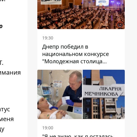
ю
19:30
Днепр победил в
национальном конкурсе
"Молодежная столица
Т.
Украины – 2026"
нимания
атус
 меня
ду
19:00
"Я не знаю, как я осталась