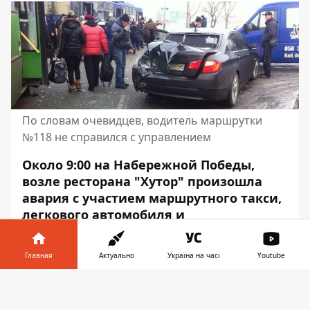
По словам очевидцев, водитель маршрутки
№118 не справился с управлением
Около 9:00 на Набережной Победы,
возле ресторана "Хутор" произошла
авария с участием маршрутного такси,
легкового автомобиля и
микроавтобуса.
Об этом
Главная
Информатор
Актуально
сообщает с места
Україна на часі
Youtube
события.
Информатор в
Скачать
телефоне
👉