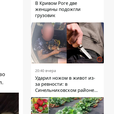
В Кривом Роге две
женщины подожгли
грузовик
20:40 вчера
во
Ударил ножом в живот из-
л.
за ревности: в
Синельниковском районе
задержали 49-летнего
мужчину за убийство