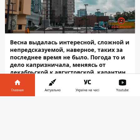
Весна выдалась интересной, сложной и
непредсказуемой, наверное, таких за
последнее время не было.
Погода
то и
дело капризничала, меняясь от
декабрьской к августовской,
карантин
испортил все планы и перекроил
обыденную жизнь, а
запуск ракеты
Главная
Актуально
Україна на часі
Youtube
усадил весь мир у телевизора.
Информатор в
Скачать
Сегодня - последний день этой странной
телефоне
👉
весны.
Информатор
выбрался в город,
чтобы запечатлеть ее на снимках.
Одевайтесь теплее и выходите провести