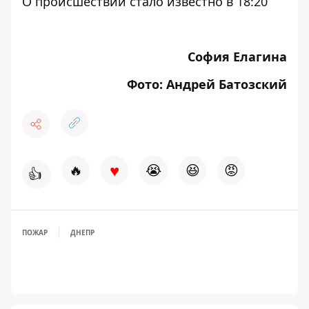
О происшествии стало известно в 18:20
София Елагина
Фото: Андрей Батозский
♥
🔥
😭
😆
😡
👍
ПОЖАР
ДНЕПР