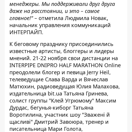
менеджеры. Мы поддерживали друг друга
даже на расстоянии, и это – самое
главное!" –
отметила
Людмила Новак
,
начальник управления коммуникаций
ИНТЕРПАЙП.
К беговому празднику присоединились
известные артисты, блоггеры и лидеры
мнений. 21-22 ноября свои дистанции на
INTERPIPE DNIPRO HALF MARATHON Online
преодолели блогер и певица
Jerry Heil,
телеведущие
Слава Варда и Вячеслав
Матюхин, радиоведущая Юлия Малахова,
издательница bit.ua Татьяна Гринева,
солист группы "Клей Угрюмому" Максим
Дурдас, бегунья-киборг Татьяна
Воротилина, участник шоу "Зважені й
щасливі" Дмитрий Завоюра, тренер и
писательница Мари Голота,