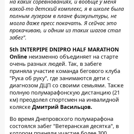
на каких соревнованиях, и вообще у меня
какой-то детский комплекс, я в школе была
полным лузером в плане физкультуры, не
могла даже пресс покачать. Я сейчас это
прокачиваю, и одним из таких шагов стал
забег".
5th INTERPIPE DNIPRO HALF MARATHON
Online
неизменно объединяет на старте
очень разных людей. Так, в забеге
приняла участие команда бегового клуба
"Рука об руку", где занимаются дети с
диагнозом ДЦП со своими семьями. Также
полную полумарафонскую дистанцию ​​(21
км) преодолел спортсмен на инвалидной
коляске
Дмитрий Васильцов.
Во время Днепровского полумарафона
состоялся забег "Ветеранская десятка", в
котором приняли участие более 300