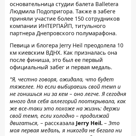
основательница студии балета Balletera
Людмила Подопригора. Также в забеге
приняли участие более 150 сотрудников
компании ИНТЕРПАЙП, титульного
партнера Днепровского полумарафона.
Певица и блогера Jerry Heil преодолела 10
км киевским ВДНХ. Как призналась она
после финиша, это был ее первый
официальный забег и первая медаль.
"Я, честно говоря, ожидала, что будет
тяжелее. Но если выбираешь свой темп и
не гонишься ни за кем – оно легче. Я сегодня
много для себя аллегорий пооткрывала, как
же все-таки это похоже на жизнь: держи
свой темп, если холодно – продолжай
двигаться, –
рассказала
Jerry Heil.
– Это
моя первая медаль, я никогда не бегала ни