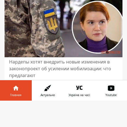
Нардепы хотят внедрить новые изменения в
законопроект об усилении мобилизации: что
предлагают
В законопроекте №10062, который
будет обсуждаться в Верховной Раде во
Главная
Актуально
Україна на часі
Youtube
время второго чтения,
предусмотрено
Информатор в
несколько изменений.
В частности,
Скачать
телефоне
👉
внедрение электронного учета
военнообязанного
и автоматическое