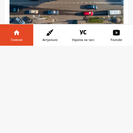
Главная
Актуально
Україна на часі
Youtube
Mercedes выезжал с улицы Победителей
Информатор в
Скачать
телефоне
👉