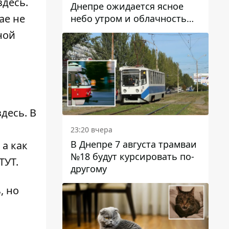
здесь
.
Днепре ожидается ясное
чае
не
небо утром и облачность
после обеда
ной
здесь
. В
23:20 вчера
В Днепре 7 августа трамваи
, а как
№18 будут курсировать по-
ТУТ
.
другому
ь
, но