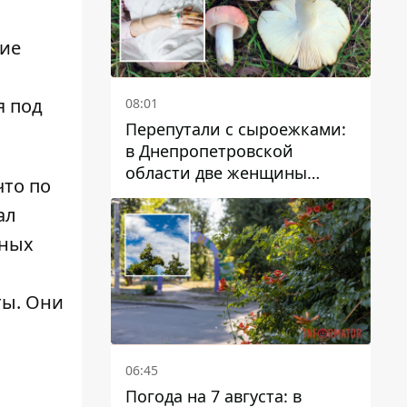
кие
я под
08:01
Перепутали с сыроежками:
в Днепропетровской
области две женщины
что по
отравились грибами
ал
сных
ты. Они
06:45
Погода на 7 августа: в