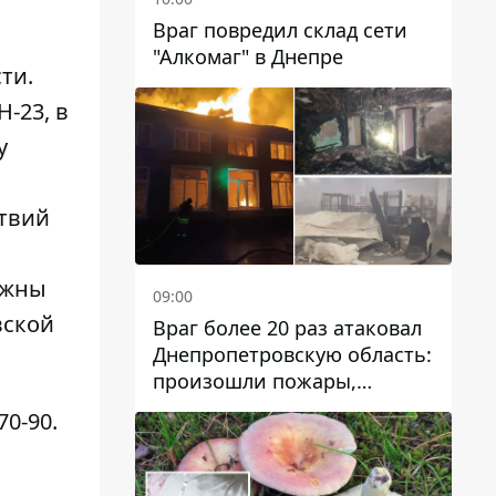
Враг повредил склад сети
"Алкомаг" в Днепре
ти.
-23, в
у
и
твий
лжны
09:00
вской
Враг более 20 раз атаковал
Днепропетровскую область:
произошли пожары,
повреждены дома,
-70-90
.
инфраструктура и авто