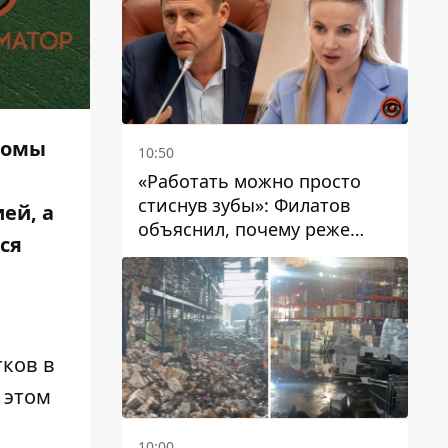
ромы
10:50
«Работать можно просто
стиснув зубы»: Филатов
ей, а
объяснил, почему реже
ся
пишет в соцсетях и
раскритиковал медийность
чиновников
тков в
 этом
10:00