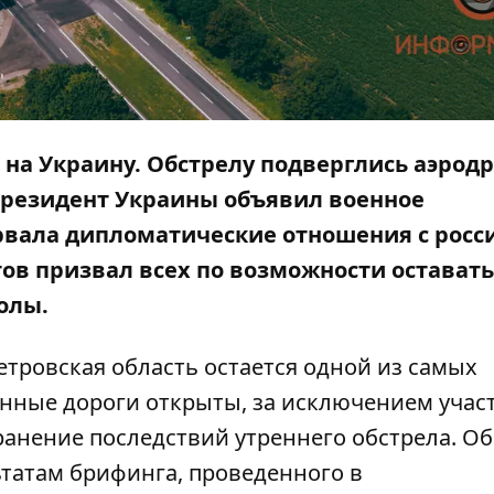
 на Украину. О
бстрелу подверглись аэрод
 Президент Украины объявил
военное
рвала
дипломатические отношения с росси
ов призвал всех по возможности оставать
олы.
тровская область остается одной из самых
венные дороги открыты, за исключением
учас
транение последствий утреннего обстрела. Об
ьтатам брифинга, проведенного в