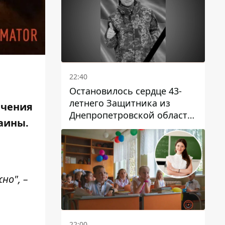
22:40
Остановилось сердце 43-
летнего Защитника из
ючения
Днепропетровской области
аины.
Евгения Зинченко
но", –
22:00