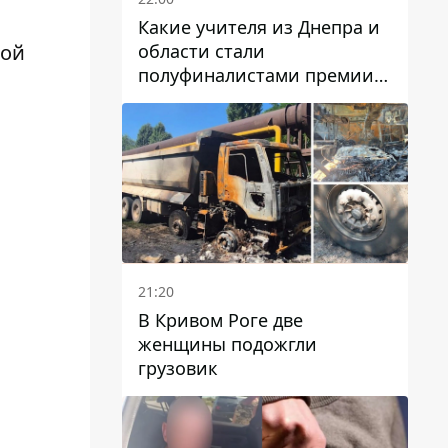
Какие учителя из Днепра и
области стали
кой
полуфиналистами премии
Global Teacher Prize Ukraine
2026
21:20
В Кривом Роге две
женщины подожгли
грузовик