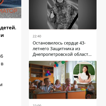
 детей.
 и
22:40
Остановилось сердце 43-
летнего Защитника из
Днепропетровской области
86
Евгения Зинченко
 в
м
22:00