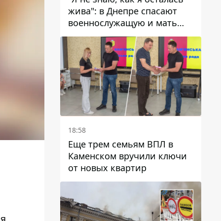
жива": в Днепре спасают
военнослужащую и мать
четверых детей, которую
ранил КАБ
18:58
Еще трем семьям ВПЛ в
Каменском вручили ключи
от новых квартир
ия