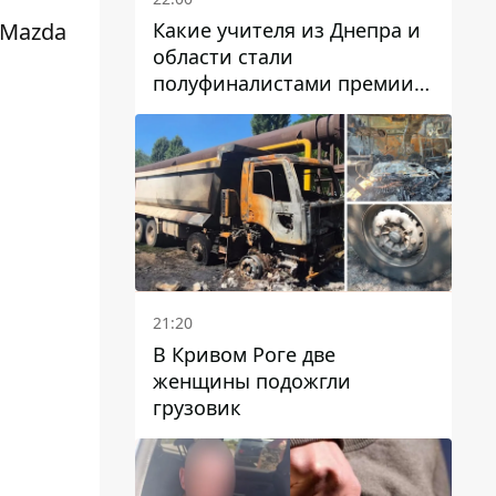
Какие учителя из Днепра и
 Mazda
области стали
полуфиналистами премии
Global Teacher Prize Ukraine
2026
21:20
В Кривом Роге две
женщины подожгли
грузовик