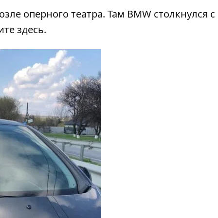
зле оперного театра. Там
BMW столкнулся с
рите
здесь
.