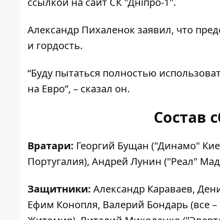
ссылкой на
сайт СК "Дніпро-1"
.
Александр Пихаленок заявил
, что пре
и гордость.
“Буду пытаться полностью использова
на Евро”, – сказал он.
Состав 
Вратари:
Георгий Бущан ("Динамо" Кие
Португалия), Андрей Лунин ("Реал" Мад
Защитники:
Александр Караваев, Дени
Ефим Конопля, Валерий Бондарь (все –