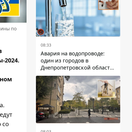
дальнейшем
аины по
08:33
в
Авария на водопроводе:
-2024.
один из городов в
Днепропетровской области
остался без воды
вном
а.
едут
 со
08:03