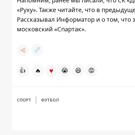
Напомним, ранее мы писали, что
С
К «Д
«Руху»
. Также читайте, что
в предыдуще
Рассказывал Информатор и о том, что
московский «Спартак»
.
♥
👍
🔥
😭
😆
😡
СПОРТ
ФУТБОЛ