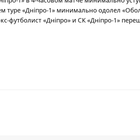
ніпро-1» в 4-часовом матче минимально уст
м туре «Дніпро-1» минимально одолел «Обо
экс-футболист «Дніпро» и СК «Дніпро-1» пере