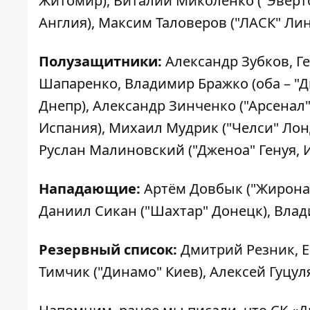
Житомир), Виталий Миколенко ("Эверто
Англия), Максим Таловеров ("ЛАСК" Лин
Полузащитники:
Александр Зубков, Ге
Шапаренко, Владимир Бражко (оба – "Д
Днепр), Александр Зинченко ("Арсенал"
Испания), Михаил Мудрик ("Челси" Лонд
Руслан Малиновский ("Дженоа" Генуя, И
Нападающие:
Артём Довбык ("Жирона",
Даниил Сикан ("Шахтар" Донецк), Влади
Резервный список:
Дмитрий Резник, Е
Тимчик ("Динамо" Киев), Алексей Гуцуля