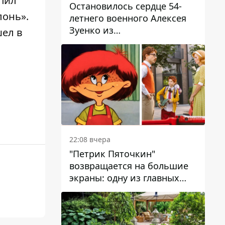
упил
Остановилось сердце 54-
лонь»
.
летнего военного Алексея
Зуенко из
шел в
Днепропетровской области
22:08 вчера
"Петрик Пяточкин"
возвращается на большие
экраны: одну из главных
ролей сыграет 9-летний
днепрянин Александр
Войтеховский