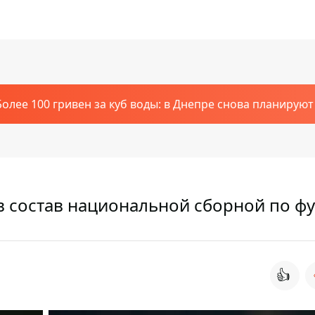
Более 100 гривен за куб воды: в Днепре снова планирую
в состав национальной сборной по ф
👍