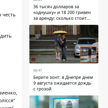
36 тысяч долларов за
«однушку» и 18 200 гривен
о честь
за аренду: сколько стоит
жилье в Днепропетровской
области
одить
06:47
Берите зонт: в Днепре днем ​​
9 августа ожидается дождь
с грозой
виенко,
лісся"