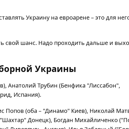
дставлять Украину на евроарене – это для нег
ть свой шанс. Надо проходить дальше и вых
сборной Украины
в), Анатолий Трубин (Бенфика "Лиссабон",
рид, Испания).
с Попов (оба – "Динамо" Киев), Николай Мат
 "Шахтар" Донецк), Богдан Михайличенко ("По