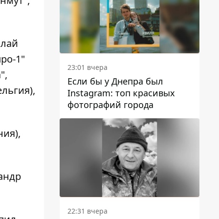
нмут",
олай
ро-1"
23:01 вчера
",
Если бы у Днепра был
льгия),
Instagram: топ красивых
фотографий города
ия),
сандр
22:31 вчера