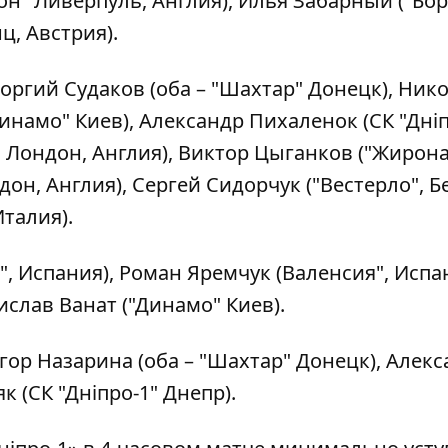
н" Ливерпуль, Англия), Илья Забарный ("Бор
ц, Австрия).
оргий Судаков (оба – "Шахтар" Донецк), Ник
инамо" Киев), Александр Пихаленок (СК "Дніп
 Лондон, Англия), Виктор Цыганков ("Жирона
он, Англия), Сергей Сидорчук ("Вестерло", Бе
талия).
 Испания), Роман Яремчук (Валенсия", Испан
слав Ванат ("Динамо" Киев).
гор Назарина (оба – "Шахтар" Донецк), Алек
к (СК "Дніпро-1" Днепр).