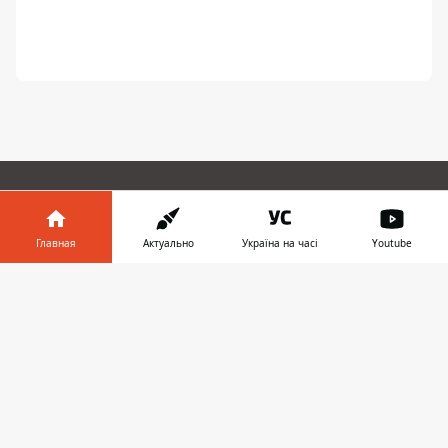
ПРЕДЛОЖИТЬ НОВОСТЬ
Главная
Актуально
Україна на часі
Youtube
Днепр
Информатор в
Скачать
телефоне
👉
Область
Украина
Реклама
Пресс-релизы