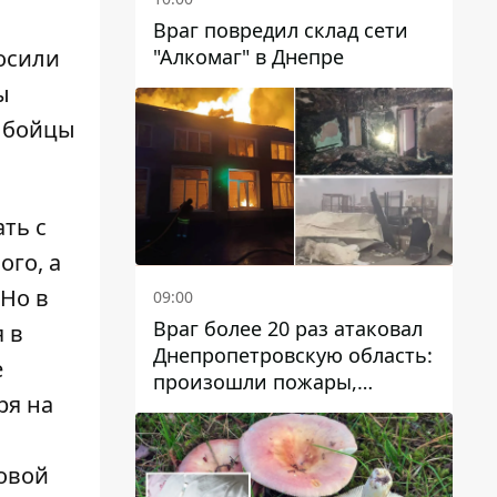
Враг повредил склад сети
"Алкомаг" в Днепре
росили
ы
и бойцы
ть с
ого, а
 Но в
09:00
Враг более 20 раз атаковал
 в
Днепропетровскую область:
е
произошли пожары,
ря на
повреждены дома,
инфраструктура и авто
ловой