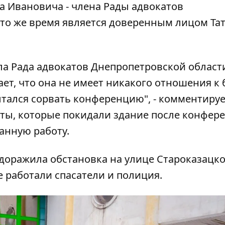
 Ивановича - члена Рады адвокатов
 то же время является доверенным лицом Та
а Рада адвокатов Днепропетровской област
ет, что она не имеет никакого отношения к
пытался сорвать конференцию", - комментиру
аты, которые покидали здание после конфер
анную работу.
доражила обстановка на улице Староказацкой
те работали спасатели и полиция.