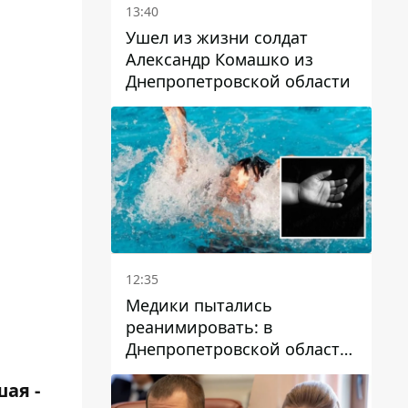
13:40
Ушел из жизни солдат
Александр Комашко из
Днепропетровской области
12:35
Медики пытались
реанимировать: в
Днепропетровской области
двухлетний мальчик утонул
ая -
в бассейне