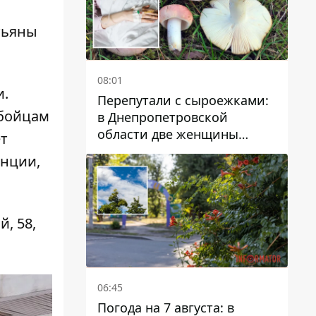
тьяны
08:01
и.
Перепутали с сыроежками:
 бойцам
в Днепропетровской
области две женщины
ет
отравились грибами
енции,
, 58,
06:45
Погода на 7 августа: в