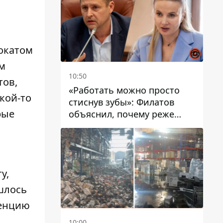
вокатом
м
10:50
тов,
«Работать можно просто
кой-то
стиснув зубы»: Филатов
рые
объяснил, почему реже
пишет в соцсетях и
раскритиковал медийность
чиновников
у,
шлось
ренцию
10:00