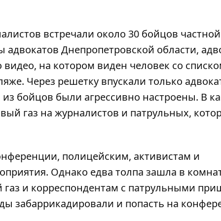
алистов встречали около 30 бойцов частной
ды адвокатов Днепропетровской области, ад
видео, на котором виден человек со списко
яже. Через решетку впускали только адвока
 из бойцов были агрессивно настроены. В ка
вый газ на журналистов и патрульных, кото
конференции, полицейским, активистам и
оприятия. Однако едва толпа зашла в комнат
 газ и корреспондентам с патрульными при
ходы забаррикадировали и попасть на конфе