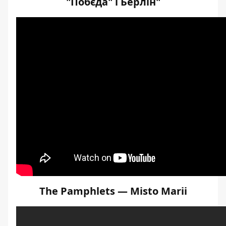
"Побєда" і Берлін"
The Pamphlets — Misto Marii