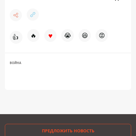
♥
🔥
😭
😆
😡
👍
ВОЙНА
ПРЕДЛОЖИТЬ НОВОСТЬ