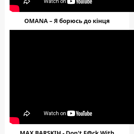
OMANA – Я борюсь до кінця
MAX BARSKIH - Don't F@ck With