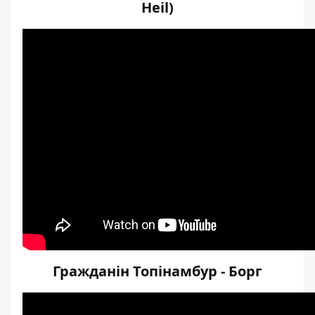
Heil)
Гражданін Топінамбур - Борг