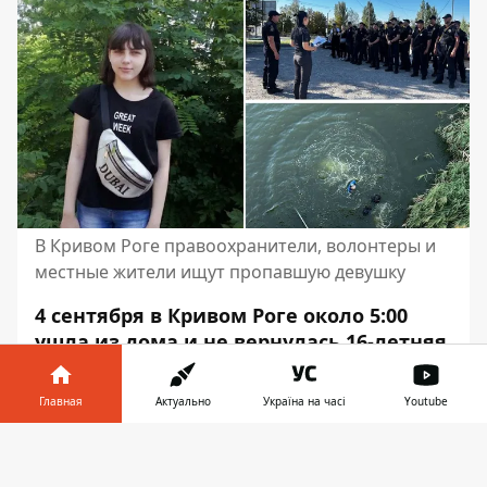
В Кривом Роге правоохранители, волонтеры и
местные жители ищут пропавшую девушку
4 сентября в Кривом Роге около 5:00
ушла из дома и не вернулась 16-летняя
Дарья Ткачева
. К ее поискам были
привлечены правоохранители,
Главная
Актуально
Україна на часі
Youtube
волонтеры и местные жители.
Работают команды водолазов и
Информатор в
Скачать
кинологов.
телефоне
👉