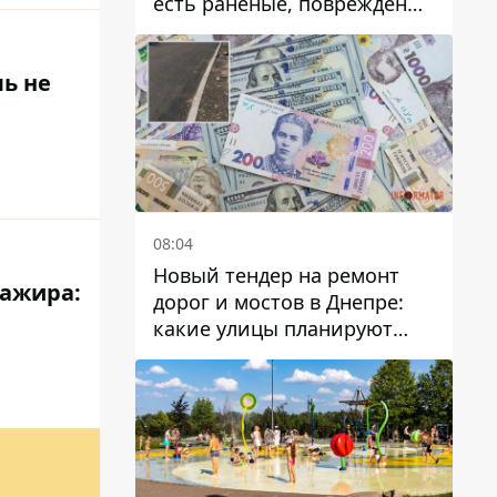
есть раненые, повреждены
лицей, дома и предприятия
ль не
08:04
Новый тендер на ремонт
сажира:
дорог и мостов в Днепре:
какие улицы планируют
обновить и сколько
десятков миллионов гривен
на это хотят потратить