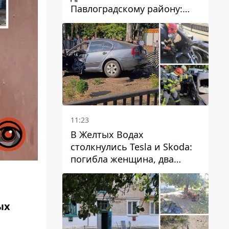
Павлоградскому району:
задержали вражескую
агентку
11:23
В Желтых Водах
столкнулись Tesla и Skoda:
погибла женщина, два
человека пострадали
ых