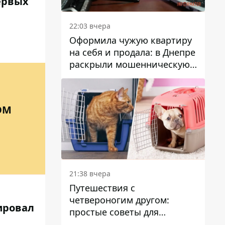
ервых
22:03 вчера
Оформила чужую квартиру
на себя и продала: в Днепре
раскрыли мошенническую
схему с недвижимостью
ОМ
21:38 вчера
Путешествия с
четвероногим другом:
ировал
простые советы для
поездок с животными