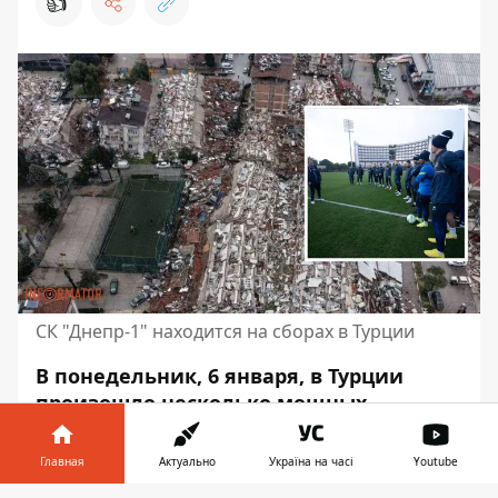
👍
СК "Днепр-1" находится на сборах в Турции
В понедельник, 6 января, в Турции
произошло несколько мощных
землетрясений. Толчки также
ощутили в Сирии, Ираке, Ливане и на
Главная
Актуально
Україна на часі
Youtube
Кипре, в Грузии и Румынии. Сейчас