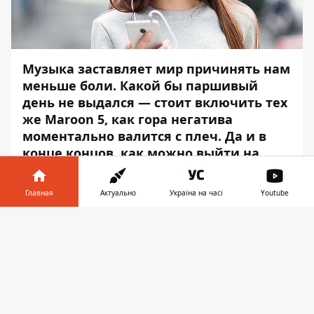
Музыка заставляет мир причинять нам
меньше боли. Какой бы паршивый
день не выдался — стоит включить тех
же Maroon 5, как гора негатива
моментально валится с плеч. Да и в
конце концов, как можно выйти на
пробежку, не включив
Led Zeppelin,
трястись в маршрутке без The Beatles, и
Главная
Актуально
Україна на часі
Youtube
шагать поздним вечером с работы
домой вместе с
Sam Smith.
Информатор в
Скачать
телефоне
👉
Сколько людей — столько и вкусовых
предпочтений. Благодаря ТОП-10 песен в
приложении
Shazam
можно определить,
какие песни пришлись по душе немалой