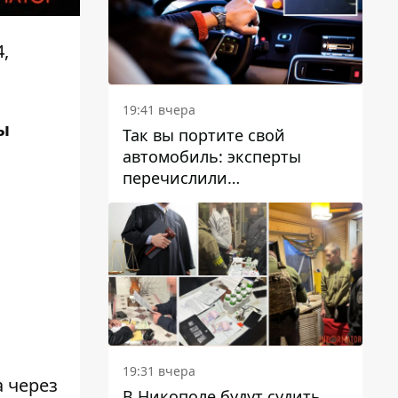
,
19:41 вчера
ы
Так вы портите свой
автомобиль: эксперты
перечислили
распространенные
привычки водителей,
которые на самом деле
вредят машине
19:31 вчера
 через
В Никополе будут судить