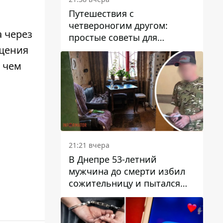
Путешествия с
четвероногим другом:
 через
простые советы для
поездок с животными
ещения
 чем
21:21 вчера
В Днепре 53-летний
мужчина до смерти избил
сожительницу и пытался
скрыть преступление:
детали