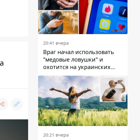
20:41 вчера
Враг начал использовать
"медовые ловушки" и
а
охотится на украинских
военнослужащих
20:21 вчера