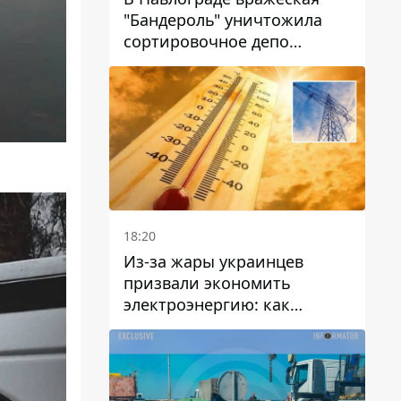
"Бандероль" уничтожила
сортировочное депо
"Укрпошти" и убила двух
работниц
18:20
Из-за жары украинцев
призвали экономить
электроэнергию: как
избежать перегрузки сетей