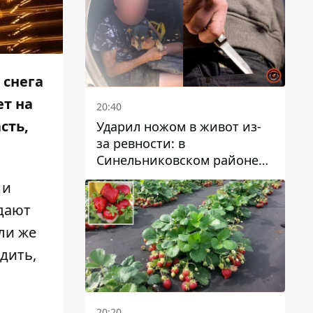
 снега
ет на
20:40
сть,
Ударил ножом в живот из-
за ревности: в
Синельниковском районе
задержали 49-летнего
 и
мужчину за убийство
дают
ли же
дить,
20:20