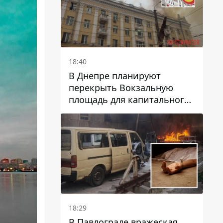
18:40
В Днепре планируют
перекрыть Вокзальную
площадь для капитального
ремонта дома, в который
попала вражеская ракета:
какие сроки
18:29
В Павлограде вражеская