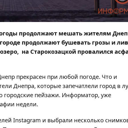
 погоды продолжают мешать жителям Днеп
В городе продолжают бушевать
грозы и ли
озеро
, на Старокозацкой
провалился асф
непр прекрасен при любой погоде. Что и
ли Днепра, которые запечатлели город в л
то городские пейзажи.
Информатор
, уже
афии недели.
ей Instagram и выбрали несколько снимков