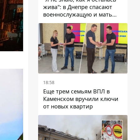
жива": в Днепре спасают
военнослужащую и мать
четверых детей, которую
ранил КАБ
18:58
Еще трем семьям ВПЛ в
Каменском вручили ключи
от новых квартир