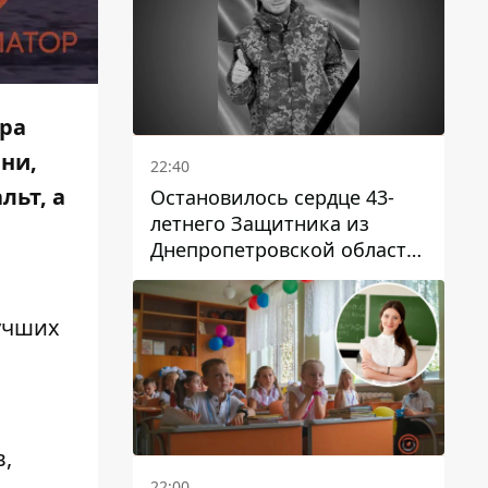
ра
вни
,
22:40
альт
, а
Остановилось сердце 43-
летнего Защитника из
Днепропетровской области
Евгения Зинченко
учших
,
22:00