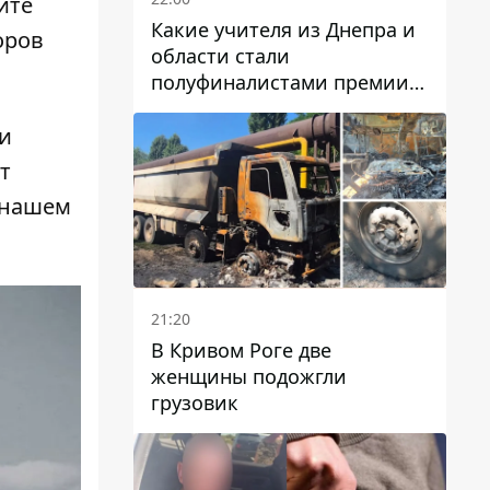
ите
Какие учителя из Днепра и
оров
области стали
полуфиналистами премии
Global Teacher Prize Ukraine
2026
и
т
в нашем
21:20
В Кривом Роге две
женщины подожгли
грузовик