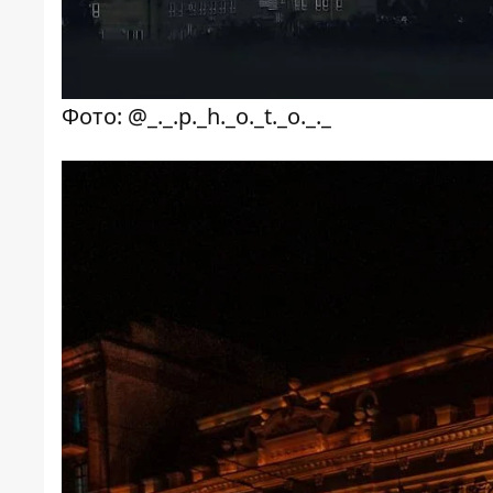
Фото: @_._.p._h._o._t._o._._