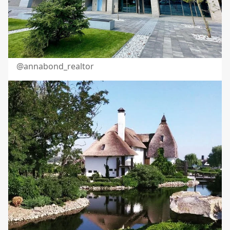
@annabond_realtor