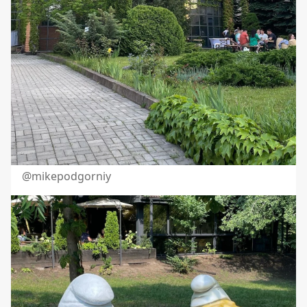
@mikepodgorniy