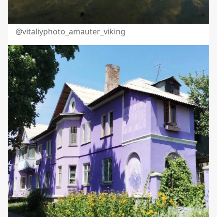
@vitaliyphoto_amauter_viking