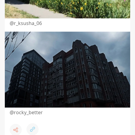
@r_ksusha_06
@rocky_better