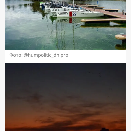
Фото: @humpolitic_dnipro