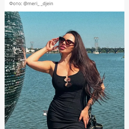
Фото: @meri_ _djein