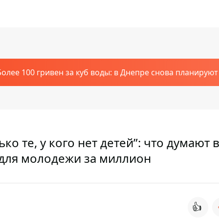
Более 100 гривен за куб воды: в Днепре снова планирую
ко те, у кого нет детей”: что думают 
для молодежи за миллион
👍