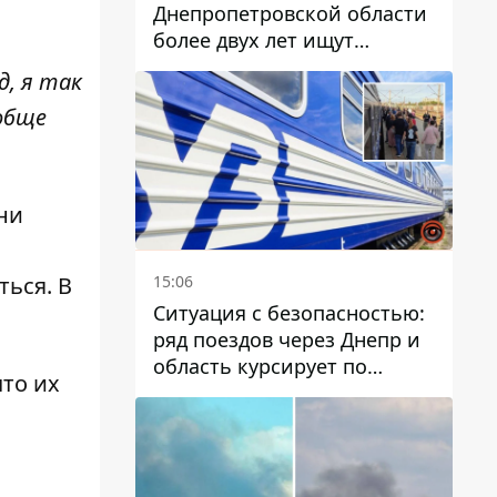
Днепропетровской области
более двух лет ищут
пропавшую женщину
, я так
обще
ни
15:06
ться. В
Ситуация с безопасностью:
ряд поездов через Днепр и
область курсирует по
что их
измененному маршруту, а
часть пути заменили
автобусами и электричками