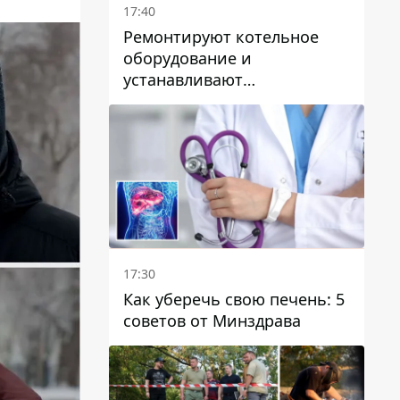
17:40
Ремонтируют котельное
оборудование и
устанавливают
генераторные установки:
как в Днепре готовятся к
отопительному сезону
17:30
Как уберечь свою печень: 5
советов от Минздрава