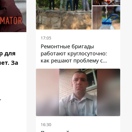
17:05
Ремонтные бригады
р
для
работают круглосуточно:
как решают проблему с
ет. За
водой в Марганецкой
громаде
.
16:30