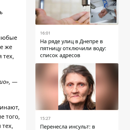
ь
16:01
 любые
На ряде улиц в Днепре в
е же
пятницу отключили воду:
список адресов
 тех,
шо», —
минают,
е того,
15:27
 тех,
Перенесла инсульт: в