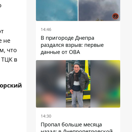
о
14:46
от
В пригороде Днепра
е не
раздался взрыв: первые
м,
что
данные от ОВА
 ТЦК в
ворский
14:30
Пропал больше месяца
назад: в Днепропетровской