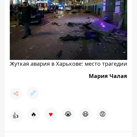
Жуткая авария в Харькове: место трагедии
Мария Чалая
♥
🔥
😭
😆
😡
👍