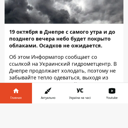
19 октября в Днепре с самого утра и до
позднего вечера небо будет покрыто
облаками. Осадков не ожидается.
Об этом
Информатор
сообщает со
ссылкой на Украинский гидрометцентр. В
Днепре продолжает холодать, поэтому не
забывайте тепло одеваться, выходя из
дома. Ветер юго-западный, 5-10 м/с. Также
рано утром ожидается сильный туман:
видимость будет составлять всего 200 -
Главная
Актуально
Україна на часі
Youtube
500 метров. Автомобилистам стоит быть
Информатор в
внимательными и осторожными на
Скачать
телефоне
👉
дороге.