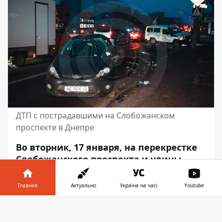
ДТП с пострадавшими на Слобожанском
проспекте в Днепре
Во вторник, 17 января, на перекрестке
Слобожанского проспекта и улицы
Воронежской произошла авария.
Столкнулись Ford и Toyota, на которой
Главная
Актуально
Україна на часі
Youtube
ехали врачи-волонтеры организации
Информатор в
«Врачи без границ».
Пострадали три
Скачать
телефоне
👉
человека
.