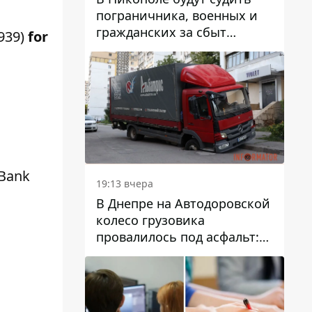
пограничника, военных и
гражданских за сбыт
7939)
for
психотропов
 Bank
19:13 вчера
В Днепре на Автодоровской
колесо грузовика
провалилось под асфальт:
движение заблокировано