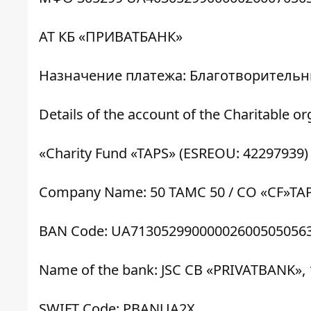
АТ КБ «ПРИВАТБАНК»
Назначение платежа: Благотворительн
Details of the account of the Charitable or
«Charity Fund «TAPS» (ESREOU: 42297939)
Company Name: 50 TAMC 50 / CO «CF»TA
BAN Code: UA71305299000002600505056
Name of the bank: JSC CB «PRIVATBANK»
SWIFT Code: PBANUA2X