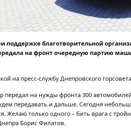
ри поддержке благотворительной органи
ередала на фронт очередную партию маш
кой на пресс-службу Днепровского горсовета
пр передал на нужды фронта 300 автомобилей
будем передавать и дальше. Сегодня неболь
ся. Желаю только одного – бить врага с тро
 Днепра Борис Филатов.