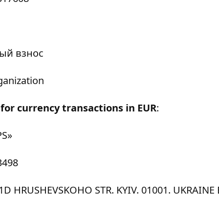
ый взнос
ganization
for currency transactions in EUR
:
PS»
3498
, 1D HRUSHEVSKOHO STR. KYIV. 01001. UKRAINE