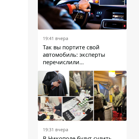
19:41 вчера
Так вы портите свой
автомобиль: эксперты
перечислили
распространенные
привычки водителей,
которые на самом деле
вредят машине
19:31 вчера
В Никополе будут судить