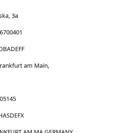
ka, 3a
86700401
COBADEFF
rankfurt am Main,
605145
CHASDEFX
FRANKFURT AM MA GERMANY