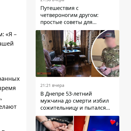
Путешествия с
четвероногим другом:
простые советы для
поездок с животными
: «Я –
нашей
бранных
21:21 вчера
время
В Днепре 53-летний
,
мужчина до смерти избил
делают
сожительницу и пытался
скрыть преступление:
детали