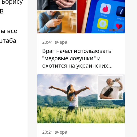
 Борису
 В
Мы все
штаба
20:41 вчера
Враг начал использовать
"медовые ловушки" и
охотится на украинских
военнослужащих
20:21 вчера