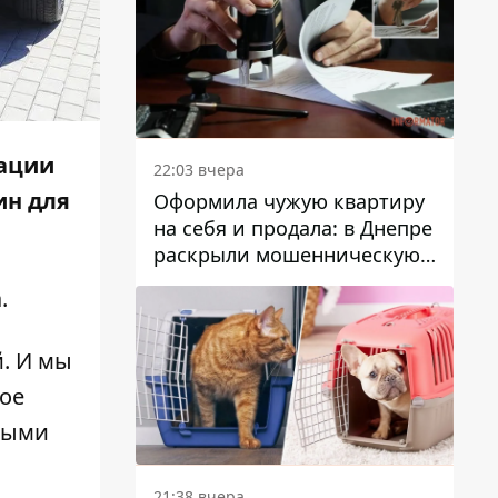
зации
22:03 вчера
ин для
Оформила чужую квартиру
на себя и продала: в Днепре
раскрыли мошенническую
схему с недвижимостью
.
. И мы
шое
йными
21:38 вчера