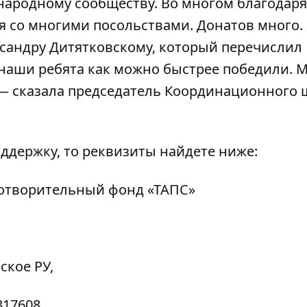
народному сообществу. Во многом благодаря
я со многими посольствами. Донатов много.
ксандру Дитятковскому, который перечислил
 наши ребята как можно быстрее победили. 
— сказала председатель Координационного 
ддержку, то реквизиты найдете ниже:
готворительный фонд «ТАПС»
кое РУ,
317608