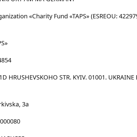
organization «Charity Fund «TAPS» (ESREOU: 4229
PS»
4854
, 1D HRUSHEVSKOHO STR. KYIV. 01001. UKRAINE
kivska, 3a
-000080