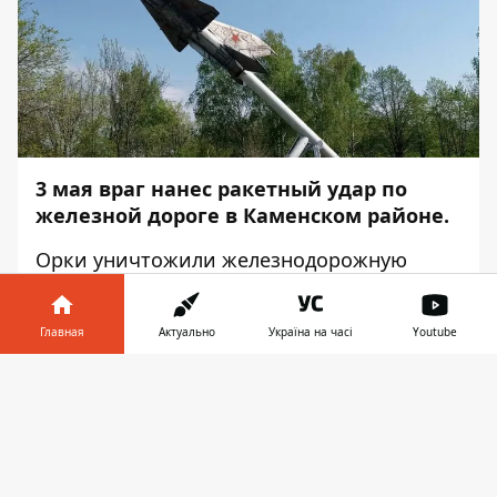
3 мая враг нанес ракетный
удар
по
железной дороге в Каменском районе.
Орки уничтожили железнодорожную
инфраструктуру. Об этом сообщает
Информатор
со ссылкой на брифинг
Главная
Актуально
Україна на часі
Youtube
Дарины Цуркань, главного специалиста
отдела связей со СМИ и работы с
Информатор в
Скачать
общественностью ГУ ГСЧС в
телефоне
👉
Днепропетровской области, а также
публикацию
председателя ДнепрОВА
Валентина Резниченко.