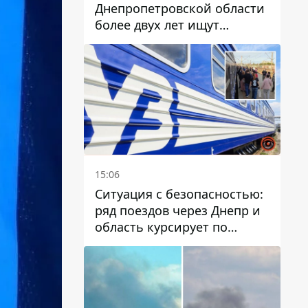
Днепропетровской области
более двух лет ищут
пропавшую женщину
15:06
Ситуация с безопасностью:
ряд поездов через Днепр и
область курсирует по
измененному маршруту, а
часть пути заменили
автобусами и электричками