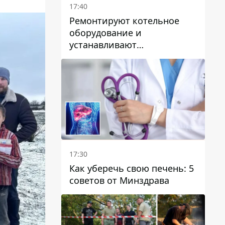
17:40
Ремонтируют котельное
оборудование и
устанавливают
генераторные установки:
как в Днепре готовятся к
отопительному сезону
17:30
Как уберечь свою печень: 5
советов от Минздрава