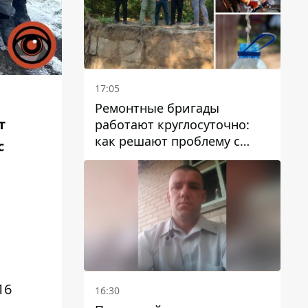
17:05
Ремонтные бригады
т
работают круглосуточно:
как решают проблему с
с
водой в Марганецкой
громаде
16
16:30