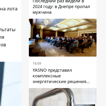
Последний раз видели в
2024 году: в Днепре пропал
на лота
мужчина
льтаты
ля
тов
16:09
YASNO представил
комплексные
энергетические решения
для бизнеса в Днепре