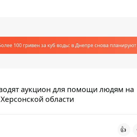
Более 100 гривен за куб воды: в Днепре снова планирую
водят аукцион для помощи людям на
Херсонской области
👍