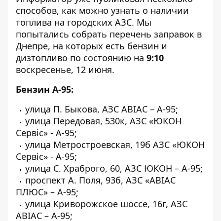
способов
, как можно узнать о наличии
топлива на городских АЗС. Мы
попытались собрать перечень заправок в
Днепре, на которых есть бензин и
дизтопливо по состоянию на
9:10
воскресенье, 12 июня.
Бензин А-95:
улица П. Быкова, АЗС АВІАС – А-95;
улица Передовая, 530к, АЗС «ЮКОН
Сервіс» - А-95;
улица Метростроевская, 19б АЗС «ЮКОН
Сервіс» - А-95;
улица С. Храброго, 60, АЗС ЮКОН – А-95;
проспект А. Поля, 93б, АЗС «АВІАС
ПЛЮС» – А-95;
улица Криворожское шоссе, 16г, АЗС
АВІАС – А-95;