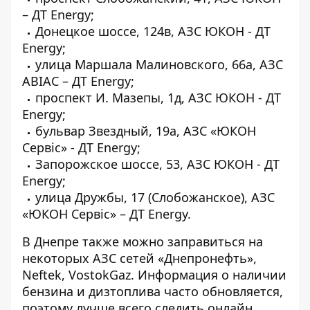
– ДТ Energy;
Донецкое шоссе, 124в, АЗС ЮКОН - ДТ
Energy;
улица Маршала Малиновского, 66а, АЗС
АВІАС – ДТ Energy;
проспект И. Мазепы, 1д, АЗС ЮКОН - ДТ
Energy;
бульвар Звездный, 19а, АЗС «ЮКОН
Сервіс» - ДТ Energy;
Запорожское шоссе, 53, АЗС ЮКОН - ДТ
Energy;
улица Дружбы, 17 (Слобожанское), АЗС
«ЮКОН Сервіс» – ДТ Energy.
В Днепре также можно заправиться на
некоторых АЗС сетей «Днепронефть»,
Neftek, VostokGaz. Информация о наличии
бензина и дизтоплива часто обновляется,
поэтому лучше всего следить онлайн.