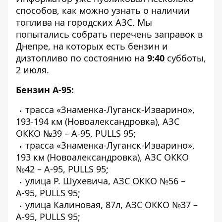
способов
, как можно узнать о наличии
топлива на городских АЗС. Мы
попытались собрать перечень заправок в
Днепре, на которых есть бензин и
дизтопливо по состоянию на
9:40
субботы,
2 июля.
Бензин А-95:
трасса «Знаменка-Луганск-Изварино»,
193-194 км (Новоалександровка), АЗС
ОККО №39 – А-95, PULLS 95;
трасса «Знаменка-Луганск-Изварино»,
193 км (Новоалександровка), АЗС ОККО
№42 – А-95, PULLS 95;
улица Р. Шухевича, АЗС ОККО №56 –
А-95, PULLS 95;
улица Калиновая, 87л, АЗС ОККО №37 –
А-95, PULLS 95;