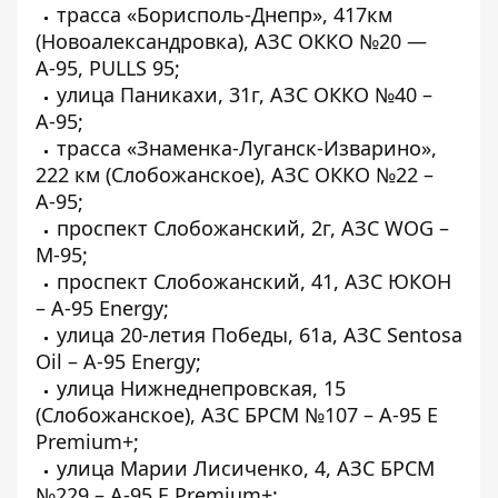
трасса «Борисполь-Днепр», 417км
(Новоалександровка), АЗС ОККО №20 —
А-95, PULLS 95;
улица Паникахи, 31г, АЗС ОККО №40 –
А-95;
трасса «Знаменка-Луганск-Изварино»,
222 км (Слобожанское), АЗС ОККО №22 –
А-95;
проспект Слобожанский, 2г, АЗС WOG –
М-95;
проспект Слобожанский, 41, АЗС ЮКОН
– А-95 Energy;
улица 20-летия Победы, 61а, АЗС Sentosa
Oil – А-95 Energy;
улица Нижнеднепровская, 15
(Слобожанское), АЗС БРСМ №107 – A-95 E
Premium+;
улица Марии Лисиченко, 4, АЗС БРСМ
№229 – A-95 E Premium+;