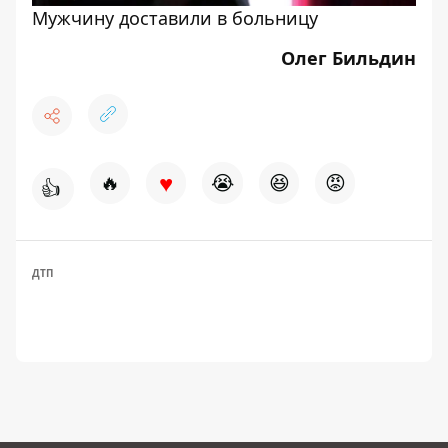
Мужчину доставили в больницу
Олег Бильдин
♥
🔥
😭
😆
😡
👍
ДТП