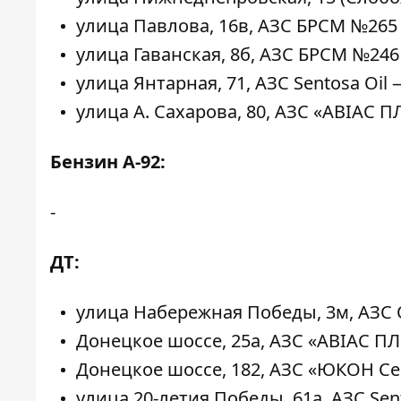
улица Павлова, 16в, АЗС БРСМ №265 
улица Гаванская, 8б, АЗС БРСМ №246 
улица Янтарная, 71, АЗС Sentosa Oil 
улица А. Сахарова, 80, АЗС «АВІАС 
Бензин А-92:
-
ДТ:
улица Набережная Победы, 3м, АЗС 
Донецкое шоссе, 25а, АЗС «АВІАС П
Донецкое шоссе, 182, АЗС «ЮКОН Сер
улица 20-летия Победы, 61а, АЗС Sent