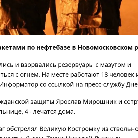
акетами по
нефтебазе в Новомосковском 
лись и взорвались резервуары с мазутом и
ься с огнем. На месте работают 18 человек 
Информатор
со
ссылкой
на пресс-службу Дн
ажданской защиты
Ярослав Мирошник
и сотр
ьнице, 4 - лечатся дома.
аг обстрелял Великую Костромку из ствольн