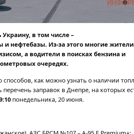
Украину, в том числе –
и нефтебазы. Из-за этого многие жители
зисом, а водители в поисках бензина и
лометровых очередях.
о способов
, как можно узнать о наличии топ
 перечень заправок в Днепре, на которых ес
9:10
понедельника, 20 июня.
жанское), АЗС БРСМ №107 – A-95 E Premium+;