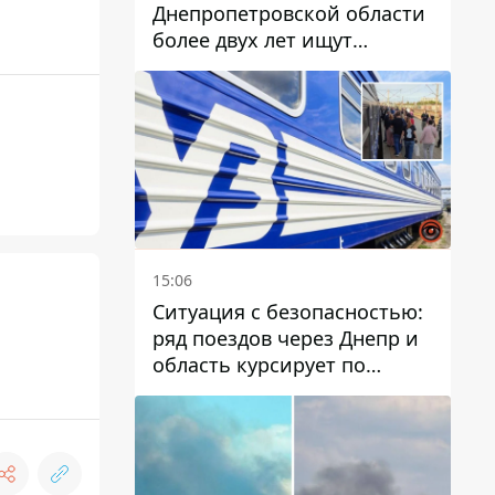
Днепропетровской области
более двух лет ищут
пропавшую женщину
15:06
Ситуация с безопасностью:
ряд поездов через Днепр и
область курсирует по
измененному маршруту, а
часть пути заменили
автобусами и электричками