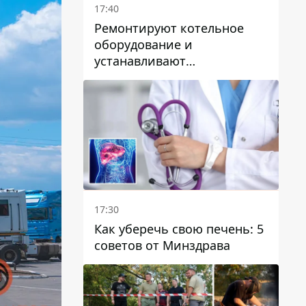
17:40
Ремонтируют котельное
оборудование и
устанавливают
генераторные установки:
как в Днепре готовятся к
отопительному сезону
17:30
Как уберечь свою печень: 5
советов от Минздрава