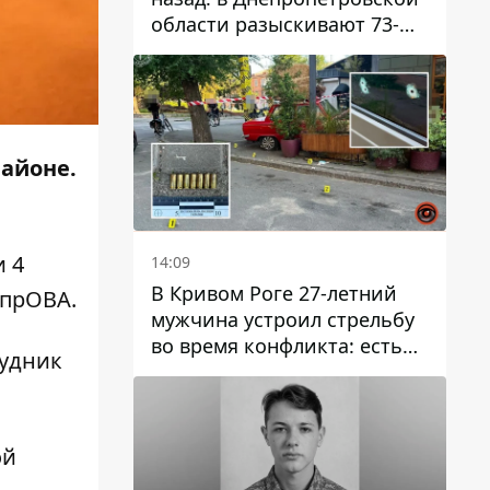
области разыскивают 73-
летнего мужчину
районе
.
и 4
14:09
В Кривом Роге 27-летний
епрОВА.
мужчина устроил стрельбу
во время конфликта: есть
удник
раненый
ой