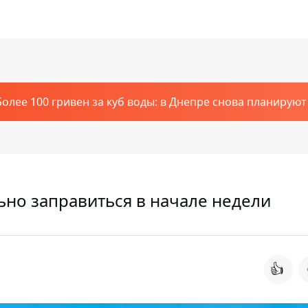
Более 100 гривен за куб воды: в Днепре снова планирую
льно заправиться в начале недели
👍