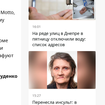
Motto,
му
16:01
На ряде улиц в Днепре в
пятницу отключили воду:
роме
список адресов
ии
афуют
Руденко
15:27
Перенесла инсульт: в