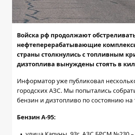
Войска рф продолжают обстреливать 
нефтеперерабатывающие комплексы 
страны столкнулись с топливным кри
дизтоплива вынуждены стоять в ки
Информатор
уже публиковал
нескольк
городских АЗС. Мы попытались собрать
бензин и дизтопливо по состоянию на
Бензин А-95:
улица Каруны, 93г, АЗС БРСМ №230 – 