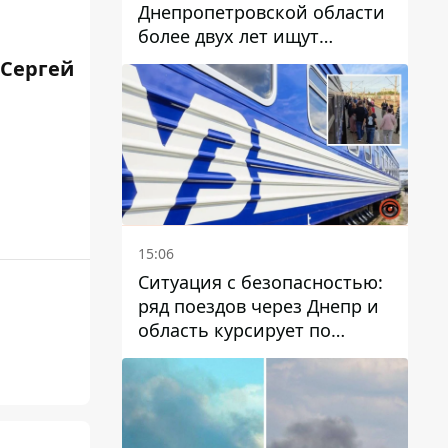
Днепропетровской области
более двух лет ищут
пропавшую женщину
 Сергей
15:06
Ситуация с безопасностью:
ряд поездов через Днепр и
область курсирует по
измененному маршруту, а
часть пути заменили
автобусами и электричками