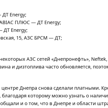
 ДТ Energy;
АВІАС ПЛЮС — ДТ Energy;
 ДТ Energy;
вская, 15, АЗС БРСМ — ДТ;
некоторых АЗС сетей «Днепронефть», Neftek,
ина и дизтоплива часто обновляется, поэто
в центре Днепра снова
сделали платными
. К
, благодаря которому можно узнать о налич
ообщали и о том, что в Днепре и области
штр