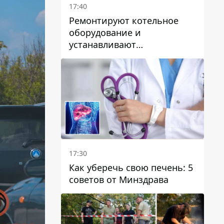
17:40
Ремонтируют котельное
оборудование и
устанавливают
генераторные установки:
как в Днепре готовятся к
отопительному сезону
17:30
Как уберечь свою печень: 5
советов от Минздрава