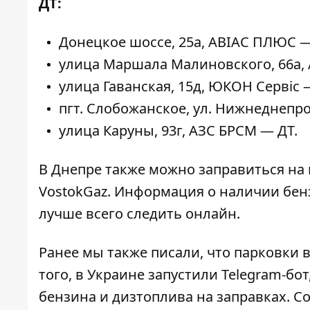
ДТ:
Донецкое шоссе, 25а, АВІАС ПЛЮС —
улица Маршала Малиновского, 66а, 
улица Гаванская, 15д, ЮКОН Сервіс —
пгт. Слобожанское, ул. Нижнеднепро
улица Каруны, 93г, АЗС БРСМ — ДТ.
В Днепре также можно заправиться на 
VostokGaz. Информация о наличии бенз
лучше всего следить онлайн.
Ранее мы также писали, что парковки 
того, в Украине
запустили Telegram-бот
бензина и дизтоплива на заправках. С