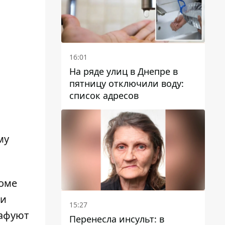
16:01
На ряде улиц в Днепре в
пятницу отключили воду:
список адресов
му
роме
ии
15:27
афуют
Перенесла инсульт: в