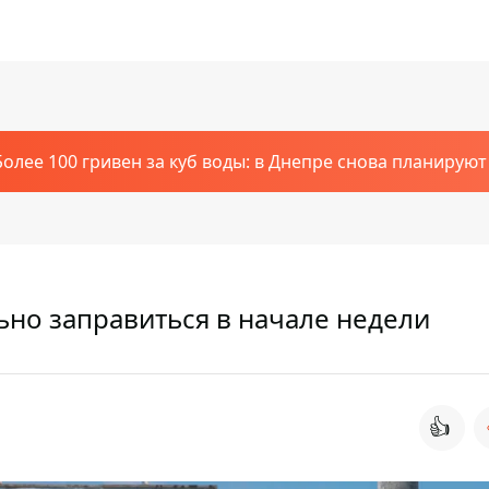
Более 100 гривен за куб воды: в Днепре снова планирую
льно заправиться в начале недели
👍