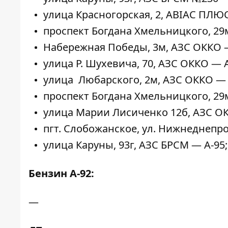
улица Красногорская, 2, АВІАС ПЛЮС
проспект Богдана Хмельницкого, 29м
Набережная Победы, 3м, АЗС ОККО —
улица Р. Шухевича, 70, АЗС ОККО — A
улица Любарского, 2м, АЗС ОККО — 
проспект Богдана Хмельницкого, 29
улица Марии Лисиченко 12б, АЗС ОК
пгт. Слобожанское, ул. Нижнеднепро
улица Каруны, 93г, АЗС БРСМ — A-95;
Бензин А-92:
—