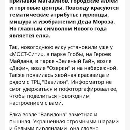
прилавки магазинов
, городские аллеи
и торговые центры. Повсюду красуются
тематические атрибуты: гирлянды,
мишура и изображения Деда Мороза.
Но главным символом Нового года
является елка.
Так, новогоднюю елку установили уже у
«МОСТ-Сити»
,
в парке Глобы
,
на Героев
Майдана
,
в парке «Зеленый Гай»
,
возле
«Дафи»
, возле
"Озерки"
и на набережной.
Также появилась хвойная красавица и
рядом с ТРЦ "Вавилон".
Информатор
не
смог удержаться и пофоторгафировал ее,
чтобы поделиться новогодним
настроением с вами.
Елка возле "Вавилона" заметная и
пышная. Украшенная огромными шарами
и белыми гирляндами, она словно