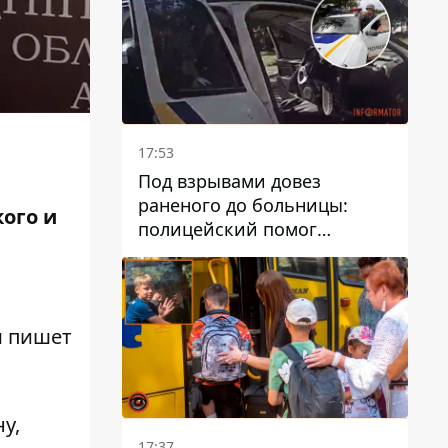
17:53
Под взрывами довез
раненого до больницы:
ого и
полицейский помог
пострадавшему после атаки
на Каменский район
м пишет
у,
17:37