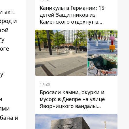
Каникулы в Германии: 15
 акт.
детей Защитников из
ород и
Каменского отдохнут в
Вуппертале
ной
ту
оге
му
17:26
Бросали камни, окурки и
и
мусор: в Днепре на улице
Яворницкого вандалы
иями
повредили питьевые
рбана и
фонтаны