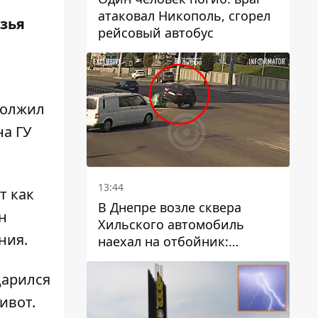
атаковал Никополь, сгорел
узья
рейсовый автобус
должил
а ГУ
13:44
т как
В Днепре возле сквера
н
Хильского автомобиль
ния.
наехал на отбойник:
момент происшествия
дарился
живот
.