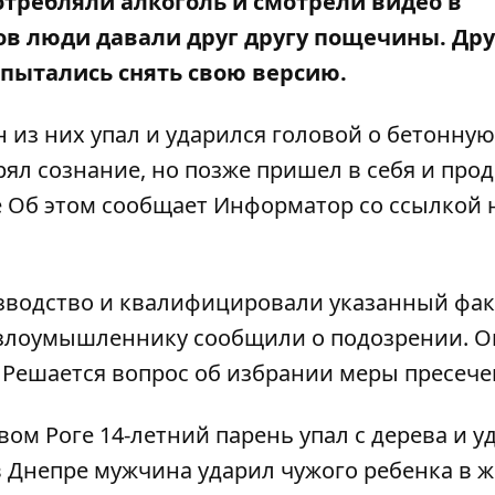
отребляли алкоголь и смотрели видео в
ов люди давали друг другу пощечины. Др
опытались снять свою версию.
 из них упал и ударился головой о бетонную
ял сознание, но позже пришел в себя и про
е Об этом сообщает
Информатор
со
ссылкой
н
зводство и квалифицировали указанный фак
 злоумышленнику сообщили о подозрении. О
. Решается вопрос об избрании меры пресече
вом Роге 14-летний парень упал с дерева и
у
 в Днепре мужчина
ударил чужого ребенка в 