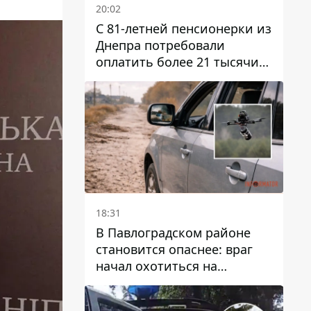
20:02
С 81-летней пенсионерки из
Днепра потребовали
оплатить более 21 тысячи
гривен за "вмешательство в
работу счетчика"
18:31
В Павлоградском районе
становится опаснее: враг
начал охотиться на
гражданский и военный
транспорт