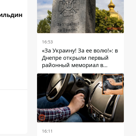
ильдин
16:53
«За Украину! За ее волю!»: в
Днепре открыли первый
районный мемориал в
честь погибших
Защитников
16:11