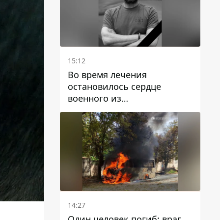
15:12
Во время лечения
остановилось сердце
военного из
Днепропетровской области
Ростислава Лупашко
14:27
Один человек погиб: враг