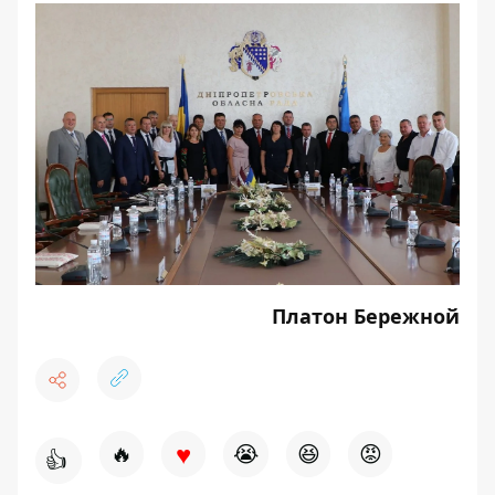
Платон Бережной
♥
🔥
😭
😆
😡
👍