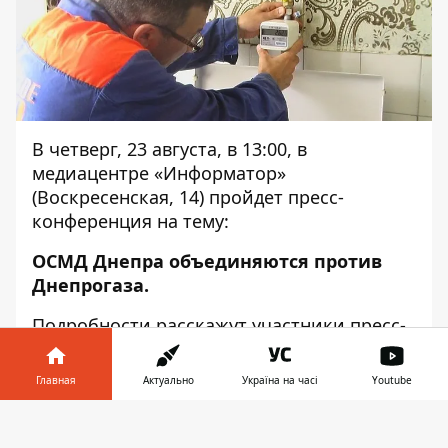
В четверг, 23 августа, в 13:00, в
медиацентре «Информатор»
(Воскресенская, 14) пройдет пресс-
конференция на тему:
ОСМД Днепра объединяются против
Днепрогаза.
Подробности расскажут участники пресс-
конференции:
Главная
Актуально
Україна на часі
Youtube
Браславец Олег Владимирович
— глава
ЖБК 118 "Ореол";
Информатор в
Скачать
телефоне
👉