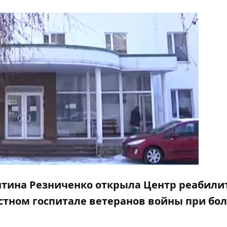
лентина Резниченко открыла Центр реабил
астном госпитале ветеранов войны при бо