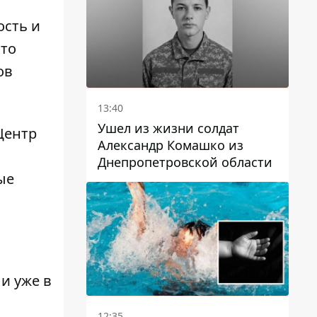
ость и
ято
ов
13:40
Ушел из жизни солдат
Центр
Александр Комашко из
Днепропетровской области
ые
и уже в
12:35