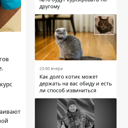
другому
гов
е.
23:00 вчера
Как долго котик может
держать на вас обиду и есть
курс
ли способ извиниться
каивают
вой