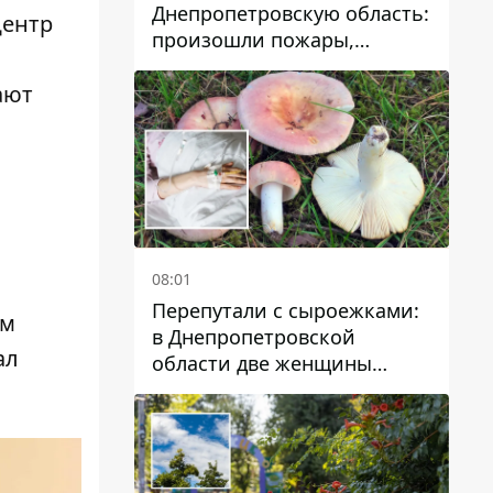
Днепропетровскую область:
Центр
произошли пожары,
повреждены дома,
ают
инфраструктура и авто
08:01
Перепутали с сыроежками:
ем
в Днепропетровской
ал
области две женщины
отравились грибами