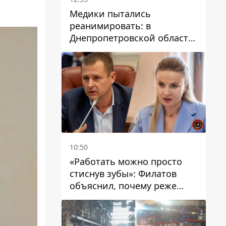
Медики пытались
реанимировать: в
Днепропетровской области
двухлетний мальчик утонул
в бассейне
10:50
«Работать можно просто
стиснув зубы»: Филатов
объяснил, почему реже
пишет в соцсетях и
раскритиковал медийность
чиновников