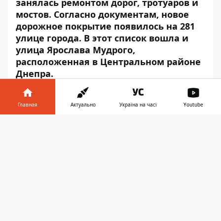
занялась ремонтом дорог, тротуаров и
мостов. Согласно документам, новое
дорожное покрытие появилось на 281
улице города. В этот
список
вошла и
улица Ярослава Мудрого,
расположенная в Центральном районе
Днепра.
Согласно опубликованным данным,
ремонт проезжей части обошелся городу
Главная
Актуально
Україна на часі
Youtube
в 23 тысячи 140 гривен, за которые
Информатор в
отремонтировали 80 м²
Скачать
телефоне
👉
покрытия.
Информатор
решил проверить,
в каком состоянии находится дорога
сейчас.
Улица Ярослава Мудрого проходит от
улицы Пастера до Половицкой, пересекая
улицы Княгини Ольги и Столярова. Вдоль
дороги расположились заводы,