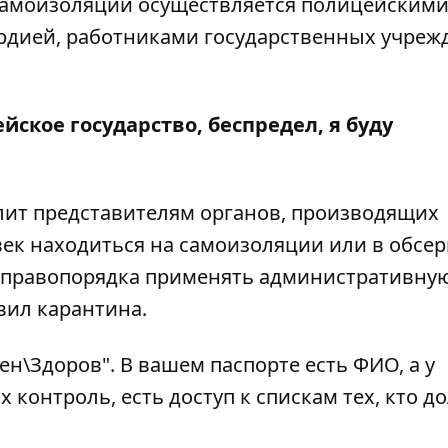
самоизоляции осуществляется полицейскими
дией, работниками государственных учреж
йское государство, беспредел, я буду
лит представителям органов, производящих
век находиться на самоизоляции или в обсе
м правопорядка применять административну
вил карантина.
ен\Здоров". В вашем паспорте есть ФИО, а у
 контроль, есть доступ к спискам тех, кто д