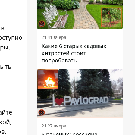
 в
оступно
21:41 вчера
Какие 6 старых садовых
еры,
хитростей стоит
попробовать
быть
айте
кой,
21:27 вчера
в.
5 раненых: россияне