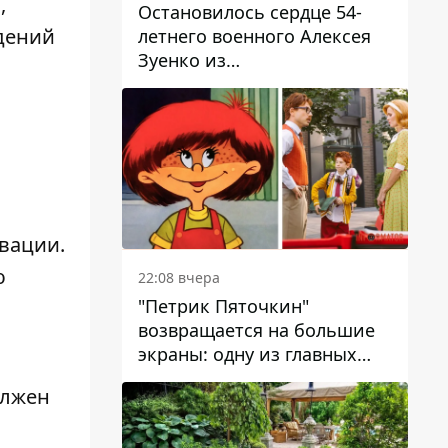
,
Остановилось сердце 54-
дений
летнего военного Алексея
Зуенко из
Днепропетровской области
рвации.
ю
22:08 вчера
"Петрик Пяточкин"
возвращается на большие
экраны: одну из главных
ролей сыграет 9-летний
олжен
днепрянин Александр
Войтеховский