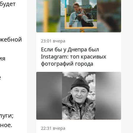
будет
ужебной
23:01 вчера
Если бы у Днепра был
Instagram: топ красивых
ия
фотографий города
е
луги;
ное.
22:31 вчера