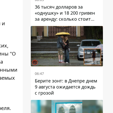
36 тысяч долларов за
«однушку» и 18 200 гривен
за аренду: сколько стоит
 и
жилье в Днепропетровской
области
ких,
ины "О
 а
ионными
06:47
гаемых
Берите зонт: в Днепре днем ​​
9 августа ожидается дождь
с грозой
еля.