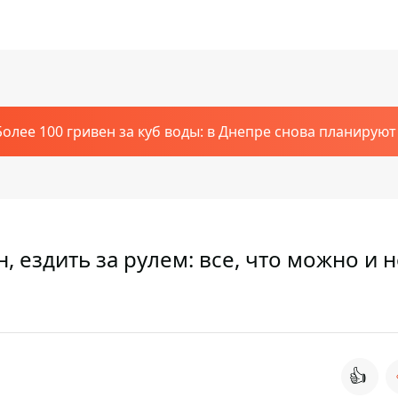
Более 100 гривен за куб воды: в Днепре снова планирую
н, ездить за рулем: все, что можно и 
👍