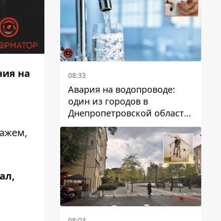
дальнейшем
ния на
08:33
Авария на водопроводе:
один из городов в
Днепропетровской области
остался без воды
кажем,
ал,
08:03