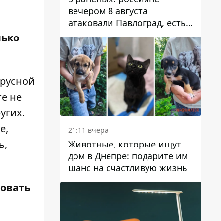
вечером 8 августа
атаковали Павлоград, есть
возгорание
лько
ирусной
е не
угих.
е,
21:11 вчера
ь,
Животные, которые ищут
дом в Днепре: подарите им
шанс на счастливую жизнь
фовать