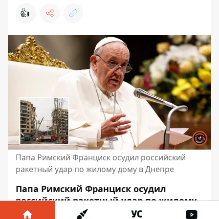
👍
Папа Римский Франциск осудил российский
ракетный удар по жилому дому в Днепре
Папа Римский Франциск осудил
российский ракетный
удар по жилому
дому в Днепре
В трагедии погибли 45